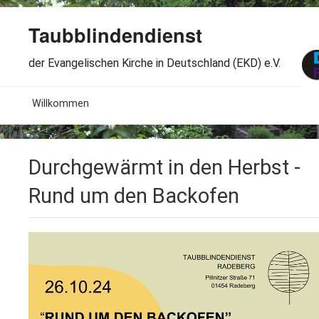
Taubblindendienst
der Evangelischen Kirche in Deutschland (EKD) e.V.
MENU
Willkommen
B
Aktuelles
Durchgewärmt in den Herbst -
S
B
Wir über uns
T
Rund um den Backofen
L
B
Arbeitsbereiche
Ö
S
B
S
Spenden
G
B
F
B
Dabeisein
V
A
B
F
B
B
Kontakt