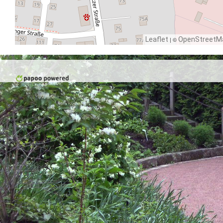
Leaflet
| ©
OpenStreetM