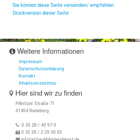
L
S
Sie können diese Seite versenden/ empfehlen
P
M
Druckversion dieser Seite
E
B
B
S
B
E
M
Weitere Informationen
P
A
f
Impressum
L
Datenschutzerklärung
Kontakt
S
Inhaltsverzeichnis
D
Hier sind wir zu finden
Pillnitzer Straße 71
01454 Radeberg
0 35 28 / 43 97-0
0 35 28 / 2 29 30 55
info(at)taubblindendienst.de