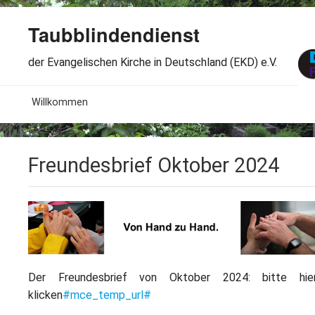
Taubblindendienst
der Evangelischen Kirche in Deutschland (EKD) e.V.
MENU
Willkommen
B
Aktuelles
Freundesbrief Oktober 2024
S
B
Wir über uns
T
L
B
Arbeitsbereiche
Ö
S
B
S
Spenden
G
B
F
B
Der Freundesbrief von Oktober 2024: bitte hie
Dabeisein
V
A
klicken
#mce_temp_url#
B
F
B
B
Kontakt