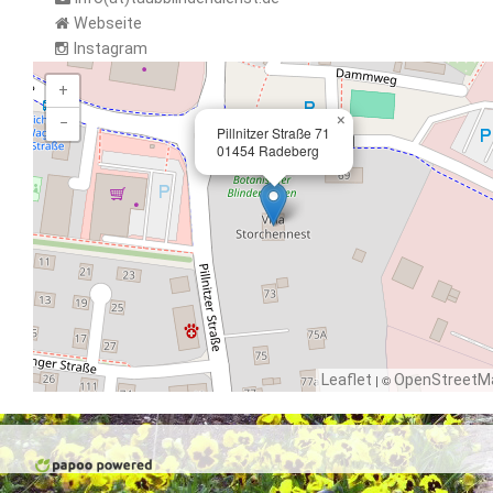
Webseite
Instagram
+
×
−
Pillnitzer Straße 71
01454 Radeberg
Leaflet
| ©
OpenStreetM