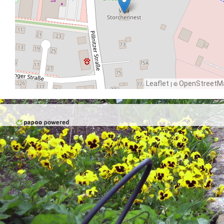
Leaflet
| ©
OpenStreetM