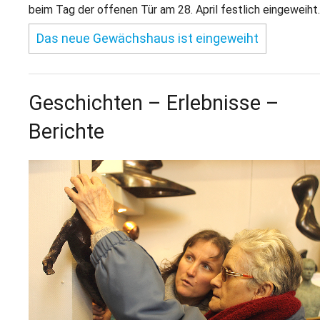
L
S
beim Tag der offenen Tür am 28. April festlich eingeweiht.
P
M
E
B
Das neue Gewächshaus ist eingeweiht
B
S
B
E
M
Geschichten – Erlebnisse –
P
A
Berichte
f
L
S
D