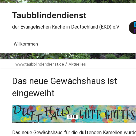
Taubblindendienst
der Evangelischen Kirche in Deutschland (EKD) e.V.
MENU
Willkommen
B
Aktuelles
/
www.taubblindendienst.de
Aktuelles
S
B
Wir über uns
T
Das neue Gewächshaus ist
L
B
Arbeitsbereiche
Ö
eingeweiht
S
B
S
Spenden
G
B
F
B
Dabeisein
V
A
B
F
Das neue Gewächshaus für die duftenden Kamelien wurd
B
B
Kontakt