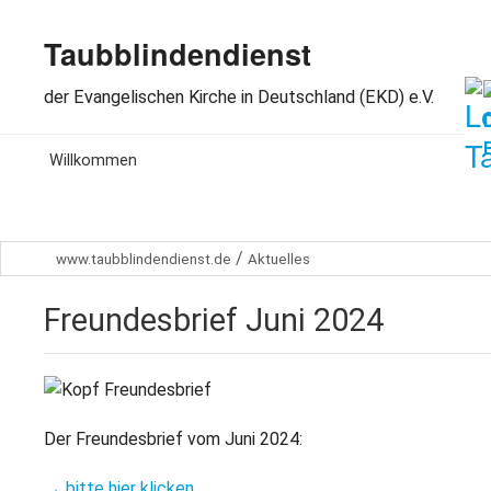
Taubblindendienst
der Evangelischen Kirche in Deutschland (EKD) e.V.
MENU
Willkommen
S
Aktuelles
T
/
www.taubblindendienst.de
Aktuelles
L
Wir über uns
Ö
Freundesbrief Juni 2024
S
B
Arbeitsbereiche
S
G
B
F
Spenden
V
A
B
F
Dabeisein
Der Freundesbrief vom Juni 2024:
B
L
S
P
M
→ bitte hier klicken
Kontakt