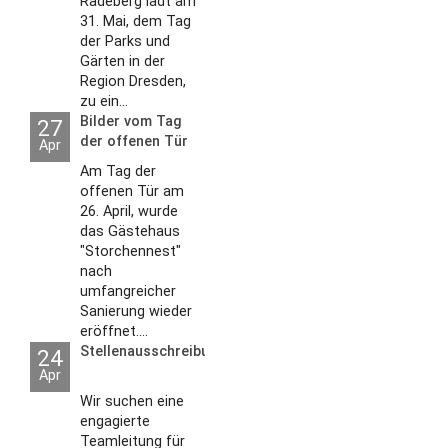
Radeberg lädt am
31. Mai, dem Tag
der Parks und
Gärten in der
Region Dresden,
zu ein...
Bilder vom Tag
27
der offenen Tür
Apr
2026
Am Tag der
offenen Tür am
26. April, wurde
das Gästehaus
"Storchennest"
nach
umfangreicher
Sanierung wieder
eröffnet....
Stellenausschreibungen
24
Apr
Wir suchen eine
engagierte
Teamleitung für