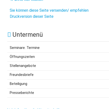
E
B
B
S
B
Sie können diese Seite versenden/ empfehlen
E
Druckversion dieser Seite
M
P
A
Untermenü
f
L
Seminare. Termine
S
Öffnungszeiten
D
Stellenangebote
Freundesbriefe
Beteiligung
Presseberichte