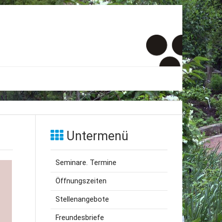
er
onto
Untermenü
um
Seminare. Termine
inde Menschen
Öffnungszeiten
Stellenangebote
Freundesbriefe