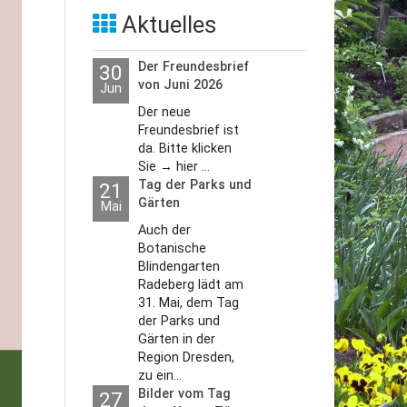
Aktuelles
Der Freundesbrief
30
von Juni 2026
Jun
Der neue
Freundesbrief ist
da. Bitte klicken
Sie → hier ...
Tag der Parks und
21
Gärten
Mai
Auch der
Botanische
Blindengarten
Radeberg lädt am
31. Mai, dem Tag
der Parks und
Gärten in der
Region Dresden,
zu ein...
Bilder vom Tag
27