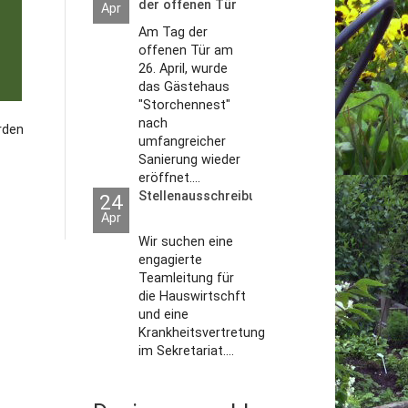
der offenen Tür
Apr
2026
Am Tag der
offenen Tür am
26. April, wurde
das Gästehaus
"Storchennest"
nach
den
umfangreicher
Sanierung wieder
eröffnet....
Stellenausschreibungen
24
Apr
Wir suchen eine
engagierte
Teamleitung für
die Hauswirtschft
und eine
Krankheitsvertretung
im Sekretariat....