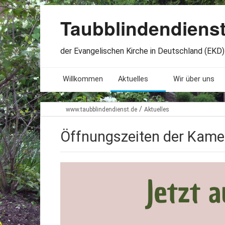
Taubblindendiens
der Evangelischen Kirche in Deutschland (EKD) 
Willkommen
Aktuelles
Wir über uns
Seminare. Termine
Leitlinien
/
www.taubblindendienst.de
Aktuelles
Öffnungszeiten
Satzung
Öffnungszeiten der Kamel
Stellenangebote
Geschichte
Freundesbriefe
Veröffentlichu
Beteiligung
Lageplan
Presseberichte
Erinnerungen