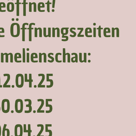
Dufthaus
Datensch
Gärtnerei
Feste und Veranstaltungen
Seminare, Termine
Ehrungen und Mitgliedschaften
Veröffentlchungen
Basarverkauf
Öffnungszeiten
Kontakt