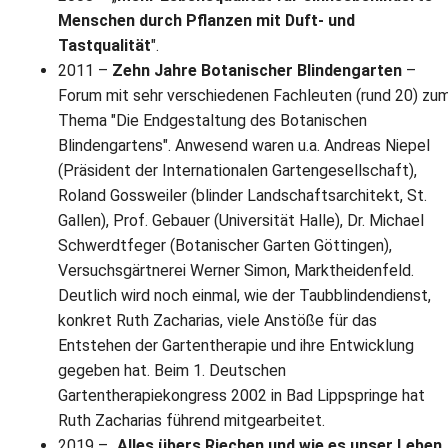
L
S
P
Menschen durch Pflanzen mit Duft- und
M
E
Tastqualität
".
B
B
2011 –
Zehn Jahre Botanischer Blindengarten
–
S
B
E
Forum mit sehr verschiedenen Fachleuten (rund 20) zu
M
Thema "Die Endgestaltung des Botanischen
Blindengartens". Anwesend waren u.a. Andreas Niepel
P
A
(Präsident der Internationalen Gartengesellschaft),
f
Roland Gossweiler (blinder Landschaftsarchitekt, St.
L
Gallen), Prof. Gebauer (Universität Halle), Dr. Michael
S
Schwerdtfeger (Botanischer Garten Göttingen),
Versuchsgärtnerei Werner Simon, Marktheidenfeld.
D
Deutlich wird noch einmal, wie der Taubblindendienst,
konkret Ruth Zacharias, viele Anstöße für das
Entstehen der Gartentherapie und ihre Entwicklung
gegeben hat. Beim 1. Deutschen
Gartentherapiekongress 2002 in Bad Lippspringe hat
Ruth Zacharias führend mitgearbeitet.
2019 – „
Alles übers Riechen und wie es unser Leben