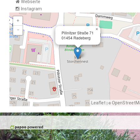
Webseite
Instagram
+
×
−
Pillnitzer Straße 71
01454 Radeberg
Leaflet
| ©
OpenStreetM