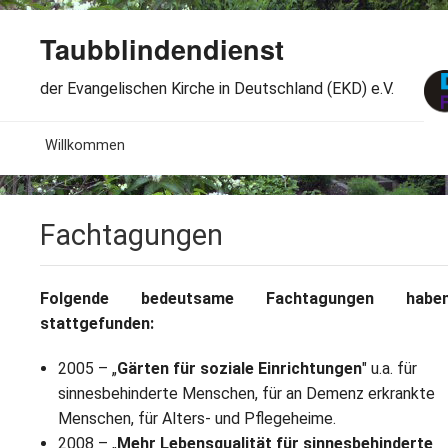
Taubblindendienst
der Evangelischen Kirche in Deutschland (EKD) e.V.
MENU
Willkommen
B
Aktuelles
Fachtagungen
S
B
Wir über uns
T
L
B
Arbeitsbereiche
Ö
Folgende bedeutsame Fachtagungen habe
stattgefunden:
S
B
S
Spenden
G
2005 – „
Gärten für soziale Einrichtungen
" u.a. für
B
F
B
sinnesbehinderte Menschen, für an Demenz erkrankte
Dabeisein
V
A
Menschen, für Alters- und Pflegeheime.
B
F
B
B
2008 – „
Mehr Lebensqualität für sinnesbehinderte
Kontakt