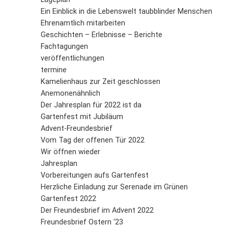
L
S
P
Ein Einblick in die Lebenswelt taubblinder Menschen
M
E
Ehrenamtlich mitarbeiten
B
B
Geschichten – Erlebnisse – Berichte
S
B
E
Fachtagungen
M
veröffentlichungen
termine
P
A
Kamelienhaus zur Zeit geschlossen
f
Anemonenähnlich
L
Der Jahresplan für 2022 ist da
Gartenfest mit Jubiläum
S
Advent-Freundesbrief
Vom Tag der offenen Tür 2022
D
Wir öffnen wieder
Jahresplan
Vorbereitungen aufs Gartenfest
Herzliche Einladung zur Serenade im Grünen
Gartenfest 2022
Der Freundesbrief im Advent 2022
Freundesbrief Ostern ‘23