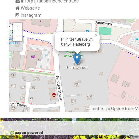
info(at)taubblindendienst.de
Webseite
Instagram
+
×
−
Pillnitzer Straße 71
01454 Radeberg
Leaflet
| ©
OpenStreetM