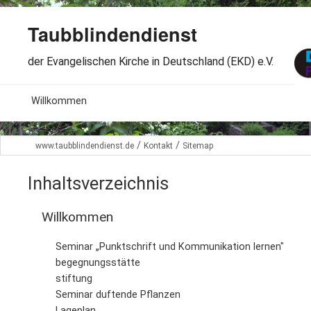
Taubblindendienst
der Evangelischen Kirche in Deutschland (EKD) e.V.
MENU
Willkommen
B
Aktuelles
/
/
www.taubblindendienst.de
Kontakt
Sitemap
S
B
Wir über uns
T
Inhaltsverzeichnis
L
B
Arbeitsbereiche
Ö
Willkommen
S
B
S
Spenden
Seminar „Punktschrift und Kommunikation lernen"
G
B
begegnungsstätte
F
B
Dabeisein
stiftung
V
A
B
Seminar duftende Pflanzen
F
B
B
Kontakt
Lageplan