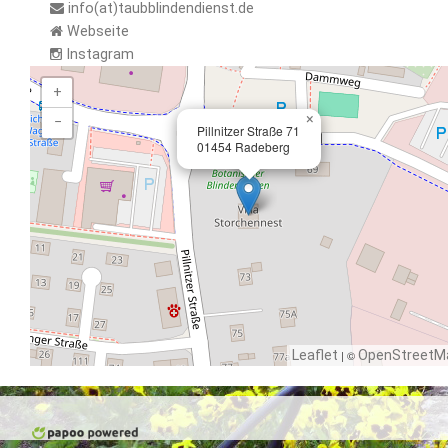
info(at)taubblindendienst.de
Webseite
Instagram
+
×
−
Pillnitzer Straße 71
01454 Radeberg
Leaflet
| ©
OpenStreetM