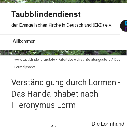
Taubblindendienst
der Evangelischen Kirche in Deutschland (EKD) e.V.
MENU
Willkommen
B
Aktuelles
/
/
/
www.taubblindendienst.de
Arbeitsbereiche
Beratungsstelle
Das
S
Lormalphabet
B
Wir über uns
T
L
Verständigung durch Lormen -
B
Arbeitsbereiche
Ö
Das Handalphabet nach
S
B
S
Spenden
Hieronymus Lorm
G
B
F
B
Dabeisein
V
A
B
Die Lormhand
F
B
B
Kontakt