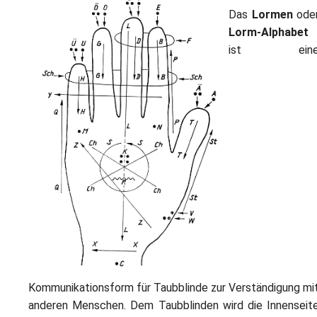
L
S
P
Das
Lormen
ode
M
E
Lorm-Alphabet
B
B
ist ein
S
B
E
M
P
A
f
L
S
D
Kommunikationsform für Taubblinde zur Verständigung mi
anderen Menschen. Dem Taubblinden wird die Innenseit