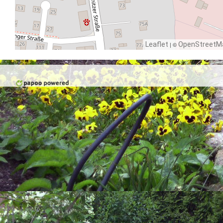
Leaflet
| ©
OpenStreetM