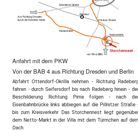
L
S
P
M
E
B
B
S
B
E
M
P
A
f
Anfahrt mit dem PKW
L
Von der BAB 4 aus Richtung Dresden und Berlin
S
Abfahrt Ottendorf-Okrilla nehmen - Richtung Radeber
D
fahren - durch Seifersdorf bis nach Radeberg hinein - de
Beschilderung Richtung Pirna folgen - nach de
Eisenbahnbrücke links abbiegen auf die Pillnitzer Straße 
bis zum Kreisverkehr. Das Storchennest liegt gegenübe
dem Netto-Markt in der Villa mit dem Türmchen auf de
Dach.