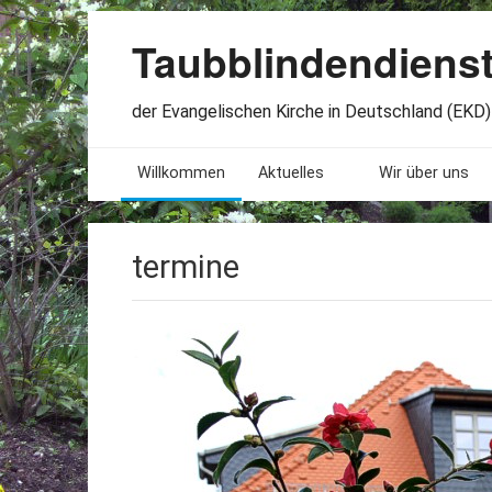
Taubblindendiens
der Evangelischen Kirche in Deutschland (EKD) 
Willkommen
Aktuelles
Wir über uns
Seminare. Termine
Leitlinien
termine
Öffnungszeiten
Satzung
Stellenangebote
Geschichte
Freundesbriefe
Veröffentlichu
Beteiligung
Lageplan
Presseberichte
Erinnerungen