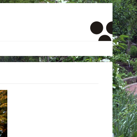
er
onto
um
inde Menschen