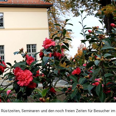
Dufthaus
Datensch
Gärtnerei
Feste und Veranstaltungen
Seminare, Termine
Ehrungen und Mitgliedschaften
Veröffentlchungen
Basarverkauf
Öffnungszeiten
Rüstzeiten, Seminaren und den noch freien Zeiten für Besucher im 
Kontakt