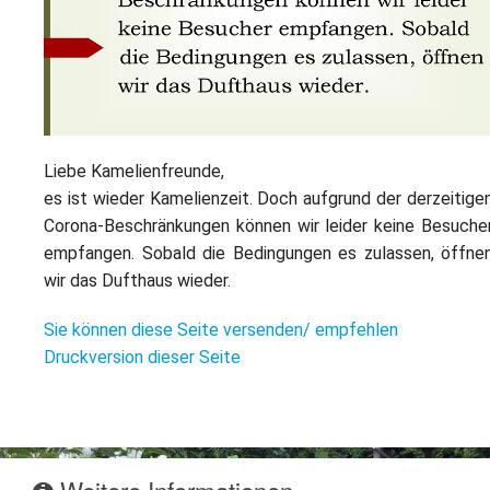
L
S
P
M
E
B
B
S
B
E
M
Liebe Kamelienfreunde,
P
A
f
es ist wieder Kamelienzeit. Doch aufgrund der derzeitige
L
Corona-Beschränkungen können wir leider keine Besuche
empfangen. Sobald die Bedingungen es zulassen, öffne
S
wir das Dufthaus wieder.
D
Sie können diese Seite versenden/ empfehlen
Druckversion dieser Seite
Weitere Informationen