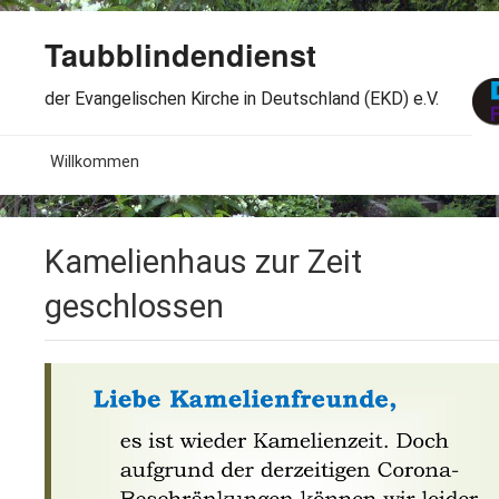
Taubblindendienst
der Evangelischen Kirche in Deutschland (EKD) e.V.
MENU
Willkommen
B
Aktuelles
Kamelienhaus zur Zeit
S
B
Wir über uns
T
geschlossen
L
B
Arbeitsbereiche
Ö
S
B
S
Spenden
G
B
F
B
Dabeisein
V
A
B
F
B
B
Kontakt