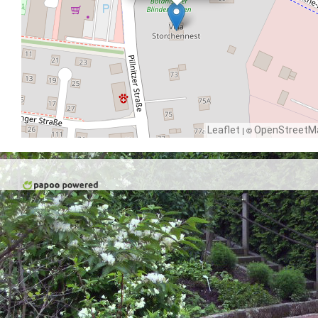
Leaflet
| ©
OpenStreetM