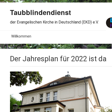
Taubblindendienst
der Evangelischen Kirche in Deutschland (EKD) e.V.
MENU
Willkommen
B
Aktuelles
Der Jahresplan für 2022 ist da
S
B
Wir über uns
T
L
B
Arbeitsbereiche
Ö
S
B
S
Spenden
G
B
F
B
Dabeisein
V
A
B
F
B
B
Kontakt