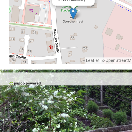
Leaflet
| ©
OpenStreetM