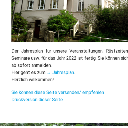
L
S
P
M
E
B
B
S
B
E
M
P
A
Der Jahresplan für unsere Veranstaltungen, Rüstzeiten
f
L
Seminare usw. für das Jahr 2022 ist fertig. Sie können sic
ab sofort anmelden.
S
Hier geht es zum
→ Jahresplan
.
Herzlich willkommen!
D
Sie können diese Seite versenden/ empfehlen
Druckversion dieser Seite