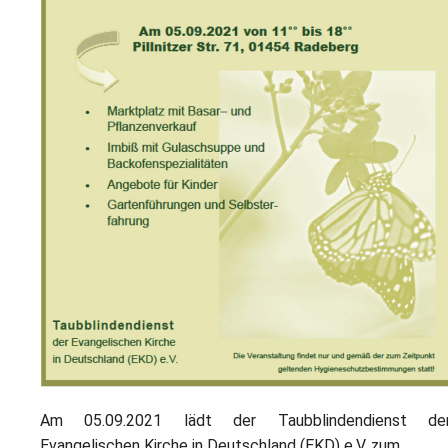
L
S
P
M
E
B
B
S
B
E
M
P
A
f
L
S
D
Am 05.09.2021 lädt der Taubblindendienst de
Evangelischen Kirche in Deutschland (EKD) e.V. zum