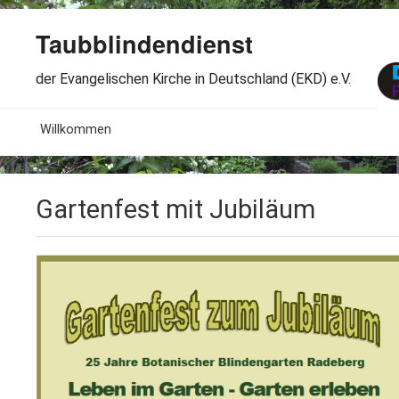
Taubblindendienst
der Evangelischen Kirche in Deutschland (EKD) e.V.
MENU
Willkommen
B
Aktuelles
Gartenfest mit Jubiläum
S
B
Wir über uns
T
L
B
Arbeitsbereiche
Ö
S
B
S
Spenden
G
B
F
B
Dabeisein
V
A
B
F
B
B
Kontakt