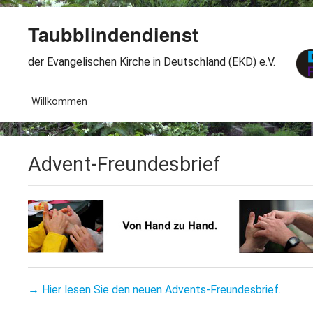
Taubblindendienst
der Evangelischen Kirche in Deutschland (EKD) e.V.
MENU
Willkommen
B
Aktuelles
Advent-Freundesbrief
S
B
Wir über uns
T
L
B
Arbeitsbereiche
Ö
S
B
S
Spenden
G
B
F
B
Dabeisein
V
→ Hier lesen Sie den neuen Advents-Freundesbrief.
A
B
F
B
B
Kontakt