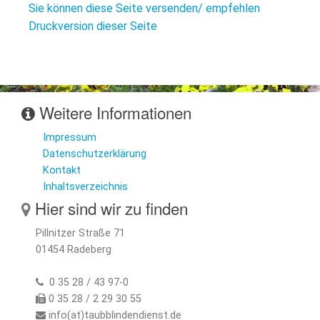
L
S
Sie können diese Seite versenden/ empfehlen
P
M
Druckversion dieser Seite
E
B
B
S
B
E
M
Weitere Informationen
P
A
f
Impressum
L
Datenschutzerklärung
Kontakt
S
Inhaltsverzeichnis
Hier sind wir zu finden
D
Pillnitzer Straße 71
01454 Radeberg
0 35 28 / 43 97-0
0 35 28 / 2 29 30 55
info(at)taubblindendienst.de