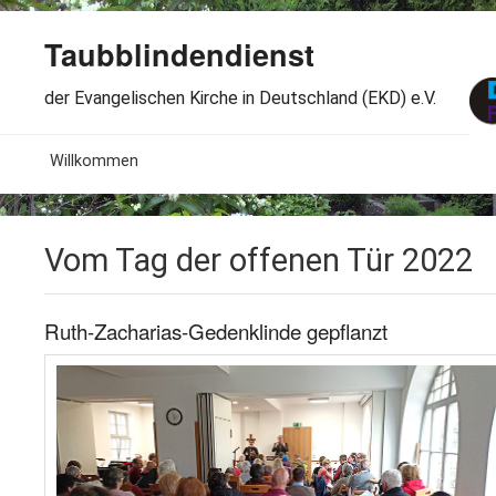
Taubblindendienst
der Evangelischen Kirche in Deutschland (EKD) e.V.
MENU
Willkommen
B
Aktuelles
Vom Tag der offenen Tür 2022
S
B
Wir über uns
T
L
B
Ruth-Zacharias-Gedenklinde gepflanzt
Arbeitsbereiche
Ö
S
B
S
Spenden
G
B
F
B
Dabeisein
V
A
B
F
B
B
Kontakt