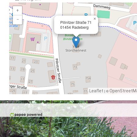
+
×
−
Pillnitzer Straße 71
01454 Radeberg
Leaflet
| ©
OpenStreetM