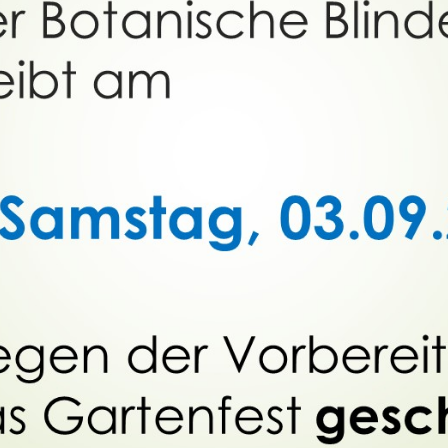
Dufthaus
Datensch
Gärtnerei
Feste und Veranstaltungen
Seminare, Termine
Ehrungen und Mitgliedschaften
Veröffentlchungen
Basarverkauf
Öffnungszeiten
Kontakt