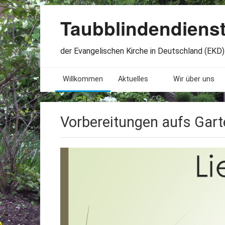
Taubblindendiens
der Evangelischen Kirche in Deutschland (EKD) 
Willkommen
Aktuelles
Wir über uns
Seminare. Termine
Leitlinien
Vorbereitungen aufs Gart
Öffnungszeiten
Satzung
Stellenangebote
Geschichte
Freundesbriefe
Veröffentlichu
Beteiligung
Lageplan
Presseberichte
Erinnerungen