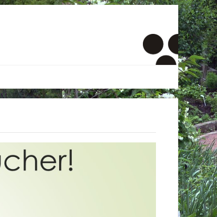
er
onto
um
inde Menschen