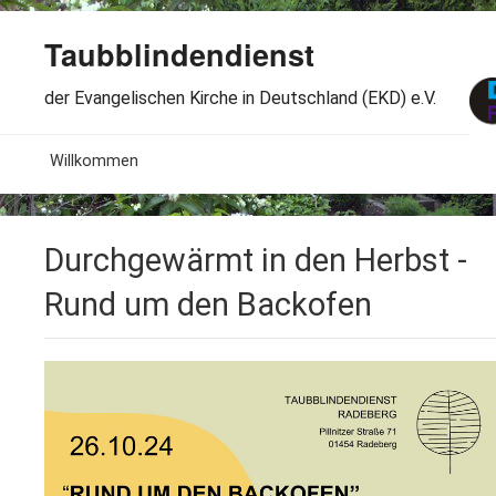
Taubblindendienst
der Evangelischen Kirche in Deutschland (EKD) e.V.
MENU
Willkommen
B
Aktuelles
Durchgewärmt in den Herbst -
S
B
Wir über uns
T
Rund um den Backofen
L
B
Arbeitsbereiche
Ö
S
B
S
Spenden
G
B
F
B
Dabeisein
V
A
B
F
B
B
Kontakt