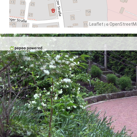
Leaflet
| ©
OpenStreetM