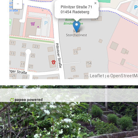
×
−
Pillnitzer Straße 71
01454 Radeberg
Leaflet
| ©
OpenStreetM