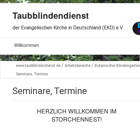
Taubblindendienst
der Evangelischen Kirche in Deutschland (EKD) e.V.
MENU
Willkommen
B
Aktuelles
/
/
www.taubblindendienst.de
Arbeitsbereiche
Botanischer Blindengarten
S
Seminare, Termine
B
Wir über uns
T
L
Seminare, Termine
B
Arbeitsbereiche
Ö
S
B
S
Spenden
HERZLICH WILLKOMMEN IM
G
B
STORCHENNEST!
F
B
Dabeisein
V
A
B
F
B
B
Kontakt