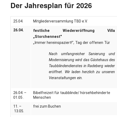
L
S
Der Jahresplan für 2026
P
M
E
B
B
S
B
25.04.
Mitgliederversammlung TBD e.V.
E
M
26.04.
festliche Wiedereröffnung Villa
„Storchennest"
P
A
„Immer hereinspaziert!", Tag der offenen Tür
f
L
Nach umfangreicher Sanierung und
Modernisierung wird das Gästehaus des
S
Taubblindendienstes in Radeberg wieder
eröffnet. Wir laden herzlich zu unseren
D
Veranstaltungen ein.
26.04. –
Bibelfreizeit für taubblinde/ hörsehbehinderte
01.05 .
Menschen
11. –
frei zum Buchen
13.05.