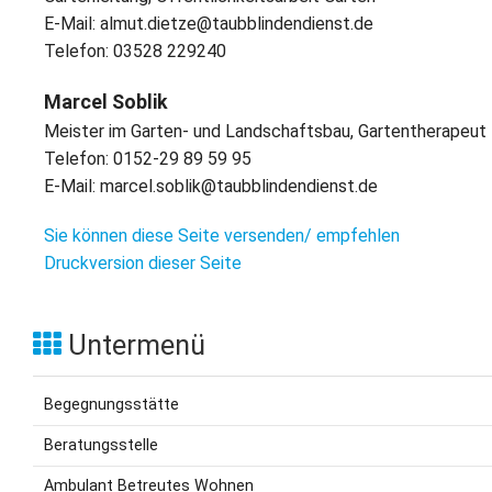
L
S
P
E-Mail: almut.dietze@taubblindendienst.de
M
E
Telefon: 03528 229240
B
B
S
B
E
Marcel Soblik
M
Meister im Garten- und Landschaftsbau, Gartentherapeut
Telefon: 0152-29 89 59 95
P
A
E-Mail: marcel.soblik@taubblindendienst.de
f
L
Sie können diese Seite versenden/ empfehlen
Druckversion dieser Seite
S
D
Untermenü
Begegnungsstätte
Beratungsstelle
Ambulant Betreutes Wohnen