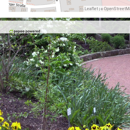
Leaflet
| ©
OpenStreetM