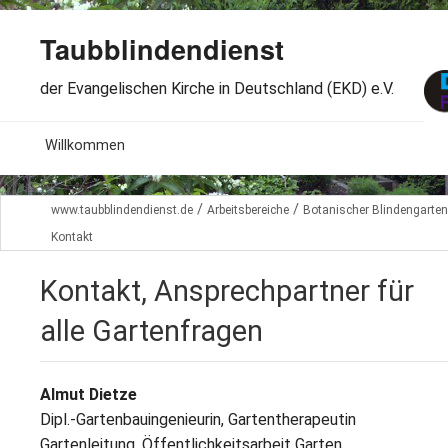
Taubblindendienst
der Evangelischen Kirche in Deutschland (EKD) e.V.
MENU
Willkommen
B
Aktuelles
/
/
www.taubblindendienst.de
Arbeitsbereiche
Botanischer Blindengarten
S
Kontakt
B
Wir über uns
T
L
Kontakt, Ansprechpartner für
B
Arbeitsbereiche
Ö
alle Gartenfragen
S
B
S
Spenden
G
B
F
B
Almut Dietze
Dabeisein
V
A
Dipl.-Gartenbauingenieurin, Gartentherapeutin
B
F
B
B
Gartenleitung, Öffentlichkeitsarbeit Garten
Kontakt