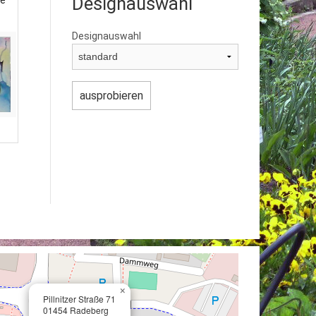
Designauswahl
he
Designauswahl
×
Pillnitzer Straße 71
01454 Radeberg