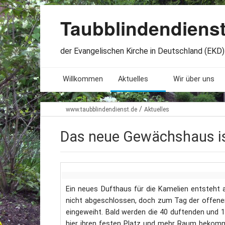
Taubblindendiens
der Evangelischen Kirche in Deutschland (EKD) 
Willkommen
Aktuelles
Wir über uns
Seminare. Termine
Leitlinien
/
www.taubblindendienst.de
Aktuelles
Öffnungszeiten
Satzung
Das neue Gewächshaus is
Stellenangebote
Geschichte
Freundesbriefe
Veröffentlichu
Ein neues Dufthaus für die Kamelien entsteht 
Beteiligung
Lageplan
nicht abgeschlossen, doch zum Tag der offenen
eingeweiht. Bald werden die 40 duftenden und 
hier ihren festen Platz und mehr Raum bekomm
Presseberichte
Erinnerungen