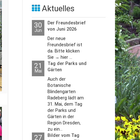
Aktuelles
Der Freundesbrief
30
von Juni 2026
Jun
Der neue
Freundesbrief ist
da. Bitte klicken
Sie → hier ...
Tag der Parks und
21
Gärten
Mai
Auch der
Botanische
Blindengarten
Radeberg lädt am
31. Mai, dem Tag
der Parks und
Gärten in der
Region Dresden,
zu ein...
Bilder vom Tag
27