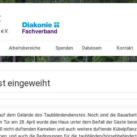
t
e.V.
Arbeitsbereiche
Spenden
Dabeisein
Kontakt
Begegnungsstätte
Freiwilliges Soziales Jahr
Mitarbeit
Beratungsstelle
Angebote
Bundesfreiwilligendienst
Spendenk
t eingeweiht
Ambulant Betreutes Wohnen
Was wir extern tun
Ehrenamtliche Mitarbeit
Impress
ngen
Botanischer Blindengarten
Bundesweites Treffen
Geschichte
Patenschaften für taubbl
Anfahrt
auf dem Gelände des Taubblindendienstes. Noch sind die Bauarbei
Das Lormalphabet
Gestaltung
Links
 Tür am 28. April wurde das Haus unter dem Beifall der Gäste bere
10 nicht-duftenden Kamelien und auch weitere duftende Kübelpflan
en, und auch die Bedingungen für die taubblinden/hörsehbehinder
20. Gartenfest
Bedeutung
Sitemap