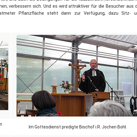
en, verbessern sich. Und es wird attraktiver für die Besucher aus 
tmeter Pflanzfläche steht dann zur Verfügung, dazu Sitz- u
Dufthaus
Datensch
Gärtnerei
Feste und Veranstaltungen
Seminare, Termine
Ehrungen und Mitgliedschaften
Veröffentlchungen
Basarverkauf
Öffnungszeiten
en
Im Gottesdienst predigte Bischof i.R. Jochen Bohl.
Kontakt