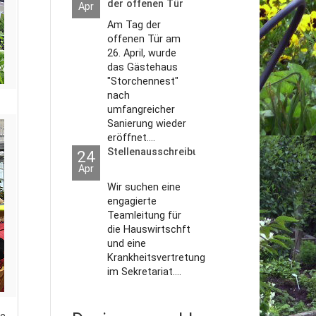
der offenen Tür
Apr
2026
Am Tag der
offenen Tür am
26. April, wurde
das Gästehaus
"Storchennest"
nach
umfangreicher
Sanierung wieder
eröffnet....
Stellenausschreibungen
24
Apr
Wir suchen eine
engagierte
Teamleitung für
die Hauswirtschft
und eine
Krankheitsvertretung
im Sekretariat....