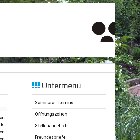
er
onto
Untermenü
um
Seminare. Termine
inde Menschen
Öffnungszeiten
ten
its
Stellenangebote
zen
Freundesbriefe
ten