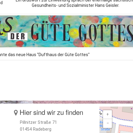
Ein Grußwort zur Einweihung sprach der ehemalige sächsisc
nd
Gesundheits- und Sozialminister Hans Geisler.
annte das neue Haus "Dufthaus der Güte Gottes"
Hier sind wir zu finden
+
Pillnitzer Straße 71
−
01454 Radeberg