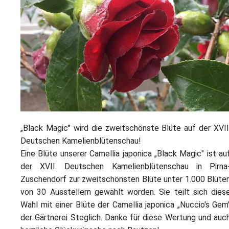
L
S
P
M
E
B
B
S
B
E
M
P
A
f
L
S
„Black Magic" wird die zweitschönste Blüte auf der XVII
Deutschen Kamelienblütenschau!
D
Eine Blüte unserer Camellia japonica „Black Magic" ist au
der XVII. Deutschen Kamelienblütenschau in Pirna
Zuschendorf zur zweitschönsten Blüte unter 1.000 Blüte
von 30 Ausstellern gewählt worden. Sie teilt sich dies
Wahl mit einer Blüte der Camellia japonica „Nuccio's Gem
der Gärtnerei Steglich. Danke für diese Wertung und auc