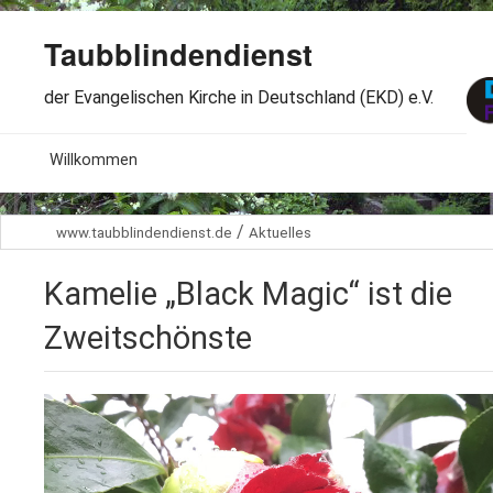
Taubblindendienst
der Evangelischen Kirche in Deutschland (EKD) e.V.
MENU
Willkommen
B
Aktuelles
/
www.taubblindendienst.de
Aktuelles
S
B
Wir über uns
T
Kamelie „Black Magic“ ist die
L
B
Arbeitsbereiche
Ö
Zweitschönste
S
B
S
Spenden
G
B
F
B
Dabeisein
V
A
B
F
B
B
Kontakt