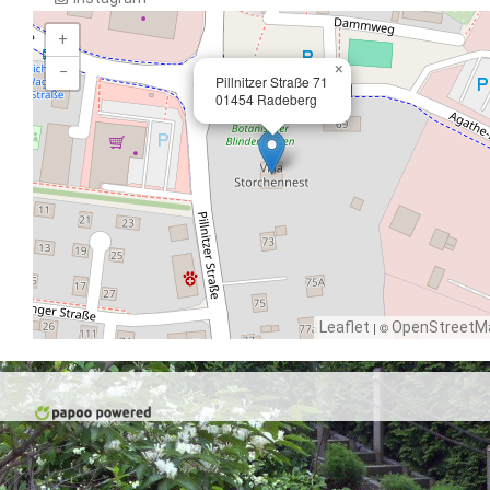
+
×
−
Pillnitzer Straße 71
01454 Radeberg
Leaflet
| ©
OpenStreetM