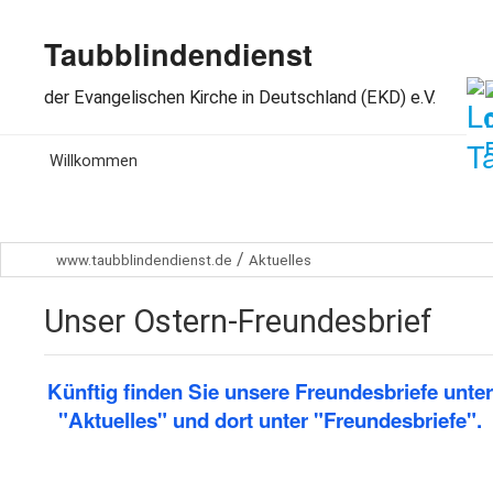
Taubblindendienst
der Evangelischen Kirche in Deutschland (EKD) e.V.
MENU
Willkommen
Aktuelles
/
www.taubblindendienst.de
Aktuelles
Wir über uns
Unser Ostern-Freundesbrief
Arbeitsbereiche
Spenden
Künftig finden Sie unsere Freundesbriefe unter
"Aktuelles" und dort unter "Freundesbriefe".
Dabeisein
Kontakt