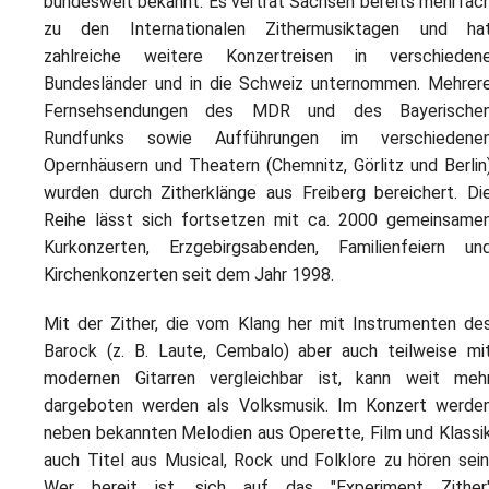
bundesweit bekannt. Es vertrat Sachsen bereits mehrfac
zu den Internationalen Zithermusiktagen und ha
zahlreiche weitere Konzertreisen in verschieden
Bundesländer und in die Schweiz unternommen. Mehrer
Fernsehsendungen des MDR und des Bayerische
Rundfunks sowie Aufführungen im verschiedene
Opernhäusern und Theatern (Chemnitz, Görlitz und Berlin
wurden durch Zitherklänge aus Freiberg bereichert. Di
Reihe lässt sich fortsetzen mit ca. 2000 gemeinsame
Kurkonzerten, Erzgebirgsabenden, Familienfeiern un
Kirchenkonzerten seit dem Jahr 1998.
Mit der Zither, die vom Klang her mit Instrumenten de
Barock (z. B. Laute, Cembalo) aber auch teilweise mi
modernen Gitarren vergleichbar ist, kann weit meh
dargeboten werden als Volksmusik. Im Konzert werde
neben bekannten Melodien aus Operette, Film und Klassi
auch Titel aus Musical, Rock und Folklore zu hören sein
Wer bereit ist, sich auf das "Experiment Zither