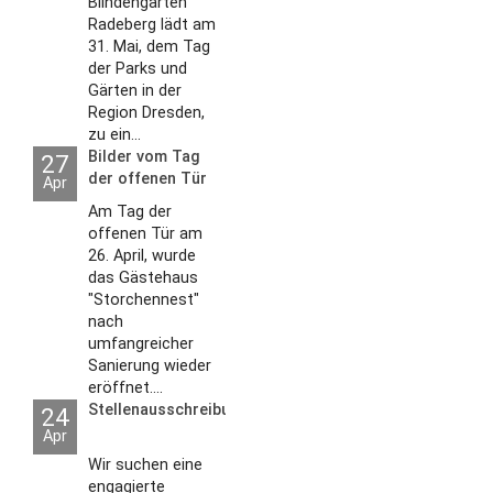
Blindengarten
Radeberg lädt am
31. Mai, dem Tag
der Parks und
Gärten in der
Region Dresden,
zu ein...
Bilder vom Tag
27
der offenen Tür
Apr
2026
Am Tag der
offenen Tür am
26. April, wurde
das Gästehaus
"Storchennest"
nach
umfangreicher
Sanierung wieder
eröffnet....
Stellenausschreibungen
24
Apr
Wir suchen eine
engagierte