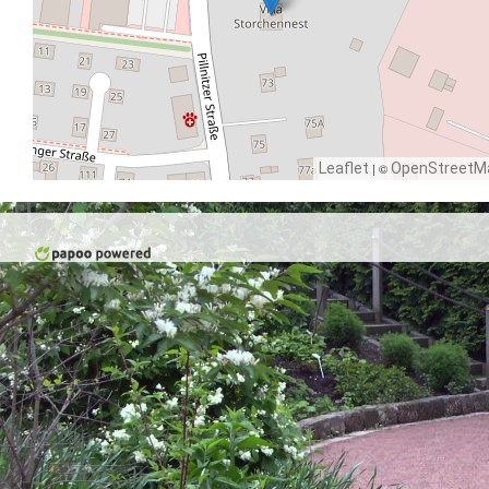
Leaflet
| ©
OpenStreetM