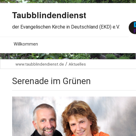
Taubblindendienst
der Evangelischen Kirche in Deutschland (EKD) e.V.
MENU
Willkommen
B
Aktuelles
/
www.taubblindendienst.de
Aktuelles
S
B
Wir über uns
T
Serenade im Grünen
L
B
Arbeitsbereiche
Ö
S
B
S
Spenden
G
B
F
B
Dabeisein
V
A
B
F
B
B
Kontakt