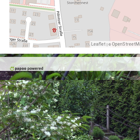
Leaflet
| ©
OpenStreetM