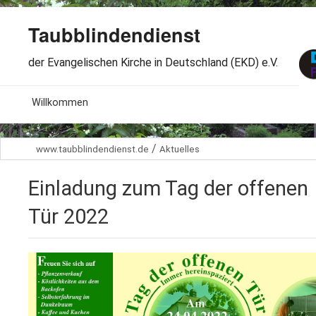
Taubblindendienst
der Evangelischen Kirche in Deutschland (EKD) e.V.
MENU
Willkommen
B
Aktuelles
/
www.taubblindendienst.de
Aktuelles
S
B
Wir über uns
T
Einladung zum Tag der offenen
L
B
Arbeitsbereiche
Ö
Tür 2022
S
B
S
Spenden
G
B
F
B
Dabeisein
V
A
B
F
B
B
Kontakt