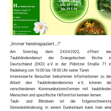
L
S
P
M
E
B
B
S
B
E
M
P
A
„Immer hereinspaziert...!"
f
L
Am Sonntag, dem 24.04.2022, öffnet de
Taubblindendienst der Evangelischen Kirche i
S
Deutschland (EKD) e.V. in der Pillnitzer Straße 71 i
Radeberg von 10.00 bis 18.00 Uhr seine Türen.
D
Interessierte Besucher bekommen Informationen zu de
Arbeit des Taubblindendienstes e.V., können di
verschiedenen Kommunikationsformen mit taubblinde
Menschen und spezifische Hilfsmittel kennen lernen.
Taub- und Blindsein ist die folgenschwerst
Sinnesbehinderung. In einem Dunkelraum kann man ein