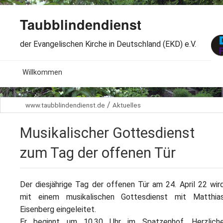
Taubblindendienst
der Evangelischen Kirche in Deutschland (EKD) e.V.
MENU
Willkommen
B
Aktuelles
/
www.taubblindendienst.de
Aktuelles
S
B
Wir über uns
T
Musikalischer Gottesdienst
L
B
Arbeitsbereiche
Ö
zum Tag der offenen Tür
S
B
S
Spenden
G
Der diesjährige Tag der offenen Tür am 24. April 22 wir
B
F
B
mit einem musikalischen Gottesdienst mit Matthia
Dabeisein
V
A
Eisenberg eingeleitet.
B
F
B
B
Er beginnt um 10.30 Uhr im Spatzenhof. Herzlich
Kontakt