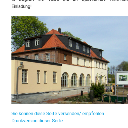
L
S
P
Einladung!
M
E
B
B
S
B
E
M
P
A
f
L
S
D
Sie können diese Seite versenden/ empfehlen
Druckversion dieser Seite