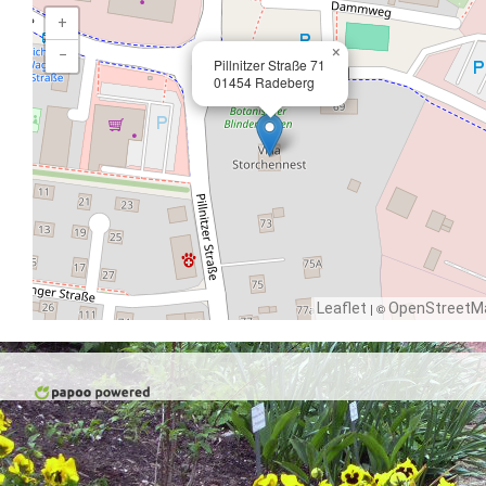
+
×
−
Pillnitzer Straße 71
01454 Radeberg
Leaflet
| ©
OpenStreetM