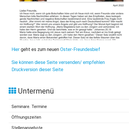
L
S
P
M
E
B
B
S
B
E
M
P
A
Hier
geht es zum neuen
Oster-Freundesbief
f
L
Sie können diese Seite versenden/ empfehlen
Druckversion dieser Seite
S
D
Untermenü
Seminare. Termine
Öffnungszeiten
Stellenangebote