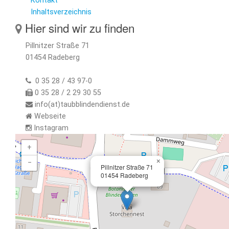
Kontakt
Inhaltsverzeichnis
Hier sind wir zu finden
Pillnitzer Straße 71
01454 Radeberg
0 35 28 / 43 97-0
0 35 28 / 2 29 30 55
info(at)taubblindendienst.de
Webseite
Instagram
+
×
−
Pillnitzer Straße 71
01454 Radeberg