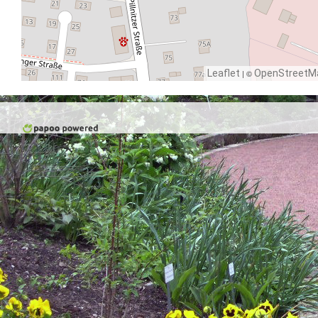
Leaflet
| ©
OpenStreetM