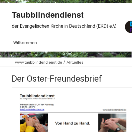
Taubblindendienst
der Evangelischen Kirche in Deutschland (EKD) e.V.
MENU
Willkommen
B
Aktuelles
/
www.taubblindendienst.de
Aktuelles
S
B
Wir über uns
T
Der Oster-Freundesbrief
L
B
Arbeitsbereiche
Ö
S
B
S
Spenden
G
B
F
B
Dabeisein
V
A
B
F
B
B
Kontakt