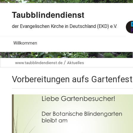
Taubblindendienst
der Evangelischen Kirche in Deutschland (EKD) e.V.
MENU
Willkommen
B
Aktuelles
/
www.taubblindendienst.de
Aktuelles
S
B
Wir über uns
T
Vorbereitungen aufs Gartenfest
L
B
Arbeitsbereiche
Ö
S
B
S
Spenden
G
B
F
B
Dabeisein
V
A
B
F
B
B
Kontakt