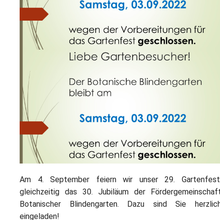
L
S
P
M
E
B
B
S
B
E
M
P
A
f
L
S
D
Am 4. September feiern wir unser 29. Gartenfest
gleichzeitig das 30. Jubiläum der Fördergemeinschaf
Botanischer Blindengarten. Dazu sind Sie herzlic
eingeladen!