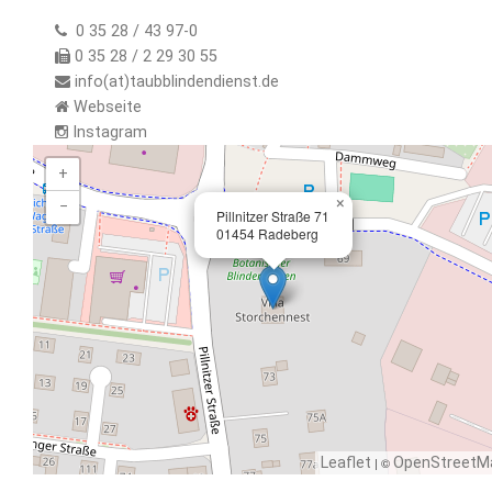
0 35 28 / 43 97-0
0 35 28 / 2 29 30 55
info(at)taubblindendienst.de
Webseite
Instagram
+
×
−
Pillnitzer Straße 71
01454 Radeberg
Leaflet
| ©
OpenStreetM