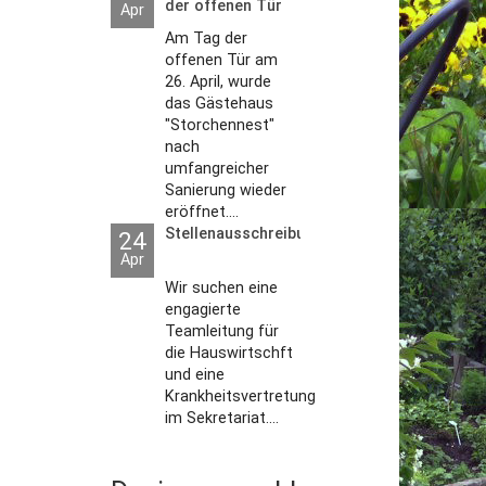
der offenen Tür
Apr
2026
Am Tag der
offenen Tür am
26. April, wurde
das Gästehaus
"Storchennest"
nach
umfangreicher
Sanierung wieder
eröffnet....
Stellenausschreibungen
24
Apr
Wir suchen eine
engagierte
Teamleitung für
die Hauswirtschft
und eine
Krankheitsvertretung
im Sekretariat....