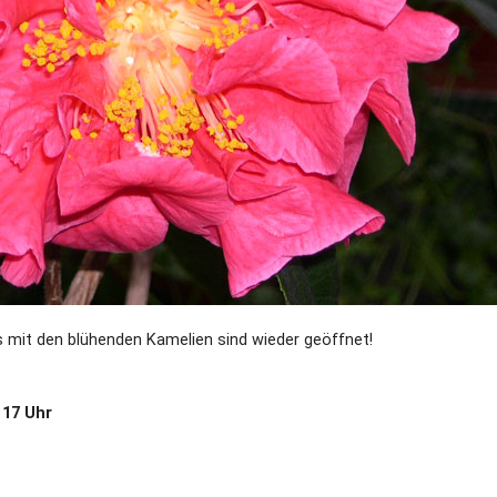
Dufthaus
Datensch
Gärtnerei
Feste und Veranstaltungen
Seminare, Termine
Ehrungen und Mitgliedschaften
Veröffentlchungen
 mit den blühenden Kamelien sind wieder geöffnet!
Basarverkauf
 17 Uhr
Öffnungszeiten
Kontakt