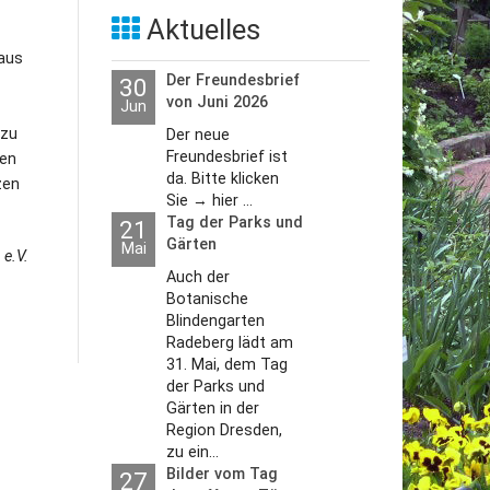
Aktuelles
haus
Der Freundesbrief
30
von Juni 2026
Jun
 zu
Der neue
Freundesbrief ist
zen
da. Bitte klicken
zen
Sie → hier ...
Tag der Parks und
21
Gärten
Mai
e.V.
Auch der
Botanische
Blindengarten
Radeberg lädt am
31. Mai, dem Tag
der Parks und
Gärten in der
Region Dresden,
zu ein...
Bilder vom Tag
27