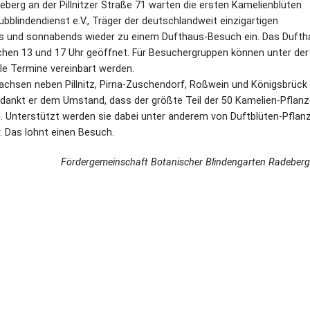
erg an der Pillnitzer Straße 71 warten die ersten Kamelienblüten
bblindendienst e.V., Träger der deutschlandweit einzigartigen
chs und sonnabends wieder zu einem Dufthaus-Besuch ein. Das Duft
schen 13 und 17 Uhr geöffnet. Für Besuchergruppen können unter der
e Termine vereinbart werden.
achsen neben Pillnitz, Pirna-Zuschendorf, Roßwein und Königsbrück
dankt er dem Umstand, dass der größte Teil der 50 Kamelien-Pflan
n. Unterstützt werden sie dabei unter anderem von Duftblüten-Pflan
r. Das lohnt einen Besuch.
Fördergemeinschaft Botanischer Blindengarten Radeberg 