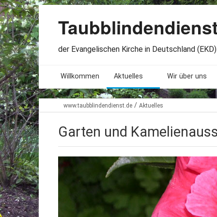
Taubblindendiens
der Evangelischen Kirche in Deutschland (EKD) 
Willkommen
Aktuelles
Wir über uns
Seminare. Termine
Leitlinien
/
www.taubblindendienst.de
Aktuelles
Öffnungszeiten
Satzung
Garten und Kamelienausst
Stellenangebote
Geschichte
Freundesbriefe
Veröffentlichu
Beteiligung
Lageplan
Presseberichte
Erinnerungen