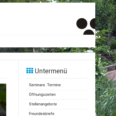
er
onto
Untermenü
um
Seminare. Termine
inde Menschen
Öffnungszeiten
Stellenangebote
Freundesbriefe