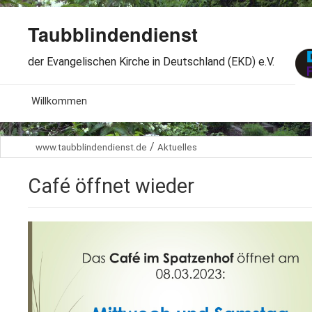
Taubblindendienst
der Evangelischen Kirche in Deutschland (EKD) e.V.
MENU
Willkommen
B
Aktuelles
/
www.taubblindendienst.de
Aktuelles
S
B
Wir über uns
T
Café öffnet wieder
L
B
Arbeitsbereiche
Ö
S
B
S
Spenden
G
B
F
B
Dabeisein
V
A
B
F
B
B
Kontakt