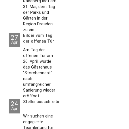
Radeberg lädt am
31. Mai, dem Tag
der Parks und
Gärten in der
Region Dresden,
zu ein...
Bilder vom Tag
27
der offenen Tür
Apr
2026
Am Tag der
offenen Tür am
26. April, wurde
das Gästehaus
"Storchennest"
nach
umfangreicher
Sanierung wieder
eröffnet....
Stellenausschreibungen
24
Apr
Wir suchen eine
engagierte
Teamleitung für