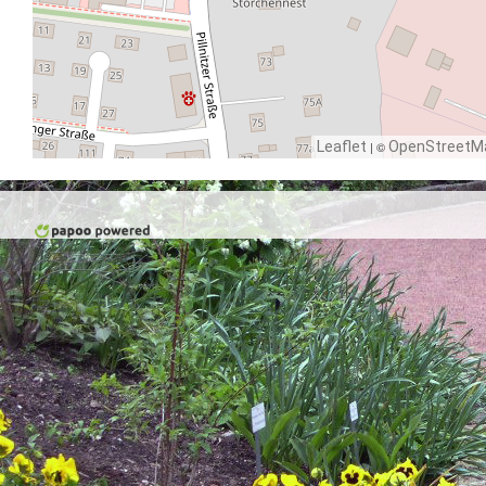
Leaflet
| ©
OpenStreetM