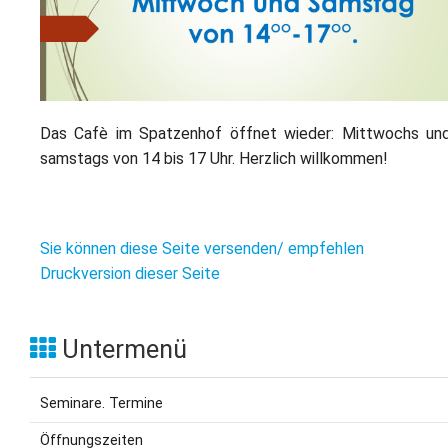
L
S
P
M
E
B
B
S
B
E
M
Das Cafè im Spatzenhof öffnet wieder: Mittwochs un
P
samstags von 14 bis 17 Uhr. Herzlich willkommen!
A
f
L
S
Sie können diese Seite versenden/ empfehlen
Druckversion dieser Seite
D
Untermenü
Seminare. Termine
Öffnungszeiten