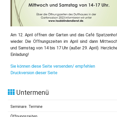
L
S
P
M
E
B
B
S
B
E
M
Am 12. April öffnen der Garten und das Café Spatzenho
P
wieder. Die Öffnungszeiten im April sind dann Mittwoc
A
f
und Samstag von 14 bis 17 Uhr (außer 29. April). Herzlich
L
Einladung!
S
Sie können diese Seite versenden/ empfehlen
Druckversion dieser Seite
D
Untermenü
Seminare. Termine
Öffnungszeiten