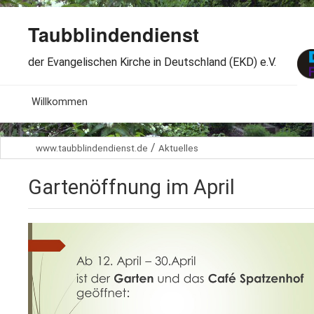
Taubblindendienst
der Evangelischen Kirche in Deutschland (EKD) e.V.
MENU
Willkommen
B
Aktuelles
/
www.taubblindendienst.de
Aktuelles
S
B
Wir über uns
T
Gartenöffnung im April
L
B
Arbeitsbereiche
Ö
S
B
S
Spenden
G
B
F
B
Dabeisein
V
A
B
F
B
B
Kontakt