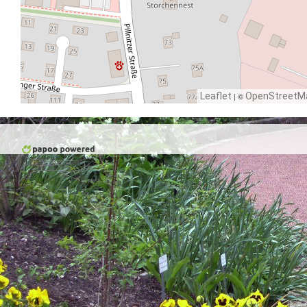
Leaflet
| ©
OpenStreetM