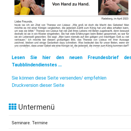
L
S
P
M
E
B
B
S
B
E
M
P
A
f
Lesen Sie hier den neuen Freundesbrief de
L
Taubblindendienstes ...
S
Sie können diese Seite versenden/ empfehlen
D
Druckversion dieser Seite
Untermenü
Seminare. Termine