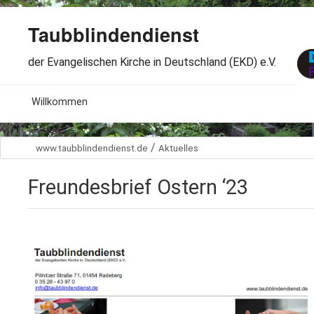
Taubblindendienst
der Evangelischen Kirche in Deutschland (EKD) e.V.
MENU
Willkommen
B
Aktuelles
/
www.taubblindendienst.de
Aktuelles
S
B
Wir über uns
T
Freundesbrief Ostern ‘23
L
B
Arbeitsbereiche
Ö
S
B
S
Spenden
G
B
F
B
Dabeisein
V
A
B
F
B
B
Kontakt