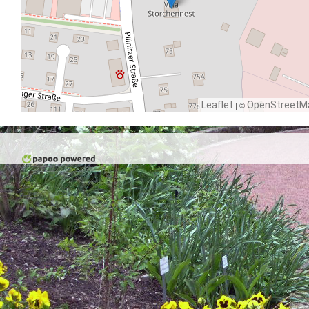
Leaflet
| ©
OpenStreetM