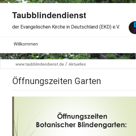
Taubblindendienst
der Evangelischen Kirche in Deutschland (EKD) e.V.
MENU
Willkommen
B
Aktuelles
/
www.taubblindendienst.de
Aktuelles
S
B
Wir über uns
T
Öffnungszeiten Garten
L
B
Arbeitsbereiche
Ö
S
B
S
Spenden
G
B
F
B
Dabeisein
V
A
B
F
B
B
Kontakt