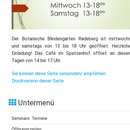
L
S
P
M
E
B
B
S
B
E
M
Der Botanische Blindengarten Radeberg ist mittwoch
P
und samstags von 13 bis 18 Uhr geöffnet. Herzlich
A
f
Einladung! Das Café im Spatzenhof öffnet an diese
L
Tagen von 14 bis 17 Uhr.
S
Sie können diese Seite versenden/ empfehlen
Druckversion dieser Seite
D
Untermenü
Seminare. Termine
Öffnungszeiten