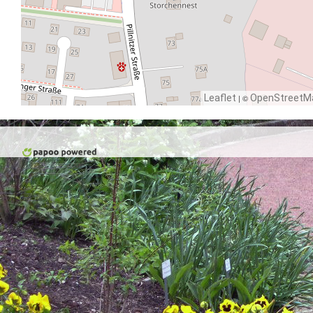
Leaflet
| ©
OpenStreetM