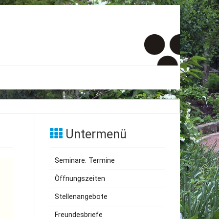
er
onto
Untermenü
um
Seminare. Termine
inde Menschen
Öffnungszeiten
Stellenangebote
Freundesbriefe