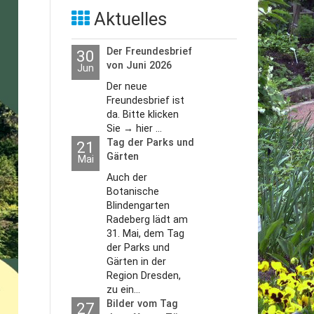
Aktuelles
Der Freundesbrief
30
von Juni 2026
Jun
Der neue
Freundesbrief ist
da. Bitte klicken
Sie → hier ...
Tag der Parks und
21
Gärten
Mai
Auch der
Botanische
Blindengarten
Radeberg lädt am
31. Mai, dem Tag
der Parks und
Gärten in der
Region Dresden,
zu ein...
Bilder vom Tag
27