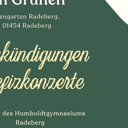
Dufthaus
Datensch
Gärtnerei
Feste und Veranstaltungen
Seminare, Termine
Ehrungen und Mitgliedschaften
Veröffentlchungen
Basarverkauf
Öffnungszeiten
Kontakt