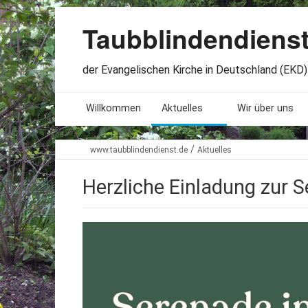
Taubblindendiens
der Evangelischen Kirche in Deutschland (EKD) 
Willkommen
Aktuelles
Wir über uns
Seminare. Termine
Leitlinien
/
www.taubblindendienst.de
Aktuelles
Öffnungszeiten
Satzung
Herzliche Einladung zur 
Stellenangebote
Geschichte
Freundesbriefe
Veröffentlichu
Beteiligung
Lageplan
Presseberichte
Erinnerungen