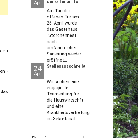
der offenen Tür
Apr
2026
Am Tag der
offenen Tür am
26. April, wurde
das Gästehaus
"Storchennest"
nach
umfangreicher
s zu
Sanierung wieder
eröffnet....
Stellenausschreibungen
24
en -
Apr
Wir suchen eine
engagierte
 das
Teamleitung für
die Hauswirtschft
und eine
Krankheitsvertretung
im Sekretariat....