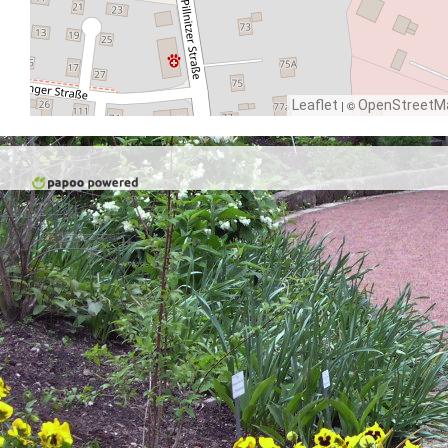
Leaflet
| ©
OpenStreetM