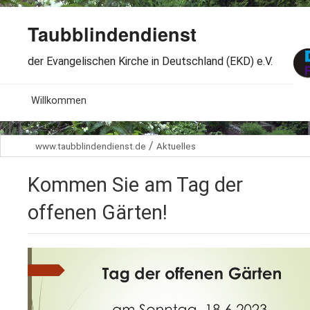
Taubblindendienst
der Evangelischen Kirche in Deutschland (EKD) e.V.
MENU
Willkommen
B
Aktuelles
/
www.taubblindendienst.de
Aktuelles
S
B
Wir über uns
T
Kommen Sie am Tag der
L
B
Arbeitsbereiche
Ö
offenen Gärten!
S
B
S
Spenden
G
B
F
B
Dabeisein
V
A
B
F
B
B
Kontakt