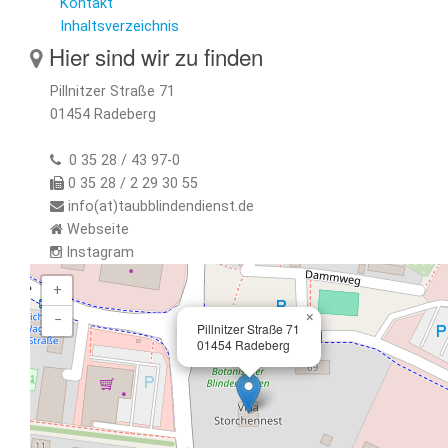
Kontakt
Inhaltsverzeichnis
Hier sind wir zu finden
Pillnitzer Straße 71
01454 Radeberg
0 35 28 / 43 97-0
0 35 28 / 2 29 30 55
info(at)taubblindendienst.de
Webseite
Instagram
+
×
−
Pillnitzer Straße 71
01454 Radeberg