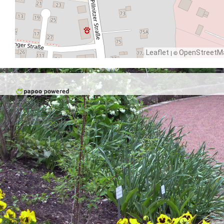
Leaflet
| ©
OpenStreetM