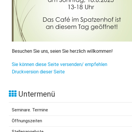
L
S
P
M
E
B
B
S
B
E
M
P
A
Besuchen Sie uns, seien Sie herzlich willkommen!
f
L
Sie können diese Seite versenden/ empfehlen
Druckversion dieser Seite
S
D
Untermenü
Seminare. Termine
Öffnungszeiten
Stellenangebote