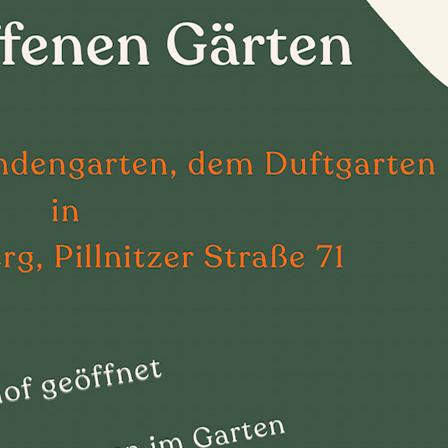
Dufthaus
Datensch
Gärtnerei
Feste und Veranstaltungen
Seminare, Termine
Ehrungen und Mitgliedschaften
Veröffentlchungen
Basarverkauf
Öffnungszeiten
Kontakt