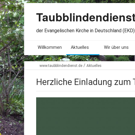
Taubblindendiens
der Evangelischen Kirche in Deutschland (EKD) 
Willkommen
Aktuelles
Wir über uns
Seminare. Termine
Leitlinien
/
www.taubblindendienst.de
Aktuelles
Öffnungszeiten
Satzung
Herzliche Einladung zum 
Stellenangebote
Geschichte
Freundesbriefe
Veröffentlichu
Beteiligung
Lageplan
Presseberichte
Erinnerungen