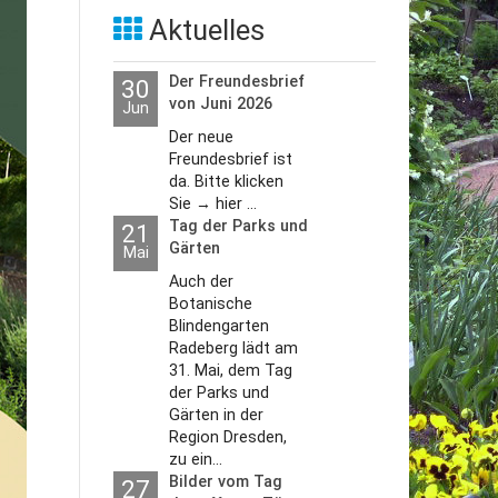
Aktuelles
Der Freundesbrief
30
von Juni 2026
Jun
Der neue
Freundesbrief ist
da. Bitte klicken
Sie → hier ...
Tag der Parks und
21
Gärten
Mai
Auch der
Botanische
Blindengarten
Radeberg lädt am
31. Mai, dem Tag
der Parks und
Gärten in der
Region Dresden,
zu ein...
Bilder vom Tag
27