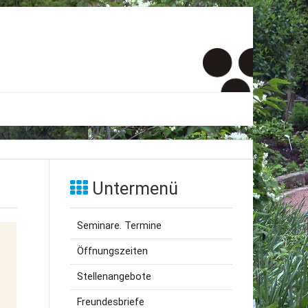
er
onto
Untermenü
um
Seminare. Termine
inde Menschen
Öffnungszeiten
Stellenangebote
Freundesbriefe