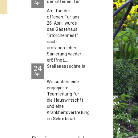
der offenen Tür
Apr
2026
Am Tag der
offenen Tür am
26. April, wurde
das Gästehaus
"Storchennest"
nach
umfangreicher
Sanierung wieder
eröffnet....
Stellenausschreibungen
24
Apr
Wir suchen eine
engagierte
Teamleitung für
die Hauswirtschft
und eine
Krankheitsvertretung
im Sekretariat....