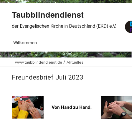
Taubblindendienst
der Evangelischen Kirche in Deutschland (EKD) e.V.
MENU
Willkommen
B
Aktuelles
/
www.taubblindendienst.de
Aktuelles
S
B
Wir über uns
T
Freundesbrief Juli 2023
L
B
Arbeitsbereiche
Ö
S
B
S
Spenden
G
B
F
B
Dabeisein
V
A
B
F
B
B
Kontakt