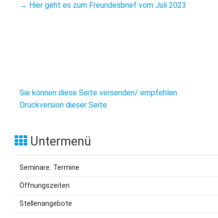
L
S
→ Hier geht es zum Freundesbrief vom Juli 2023
P
M
E
B
B
S
B
E
M
P
A
f
Sie können diese Seite versenden/ empfehlen
L
Druckversion dieser Seite
S
Untermenü
D
Seminare. Termine
Öffnungszeiten
Stellenangebote