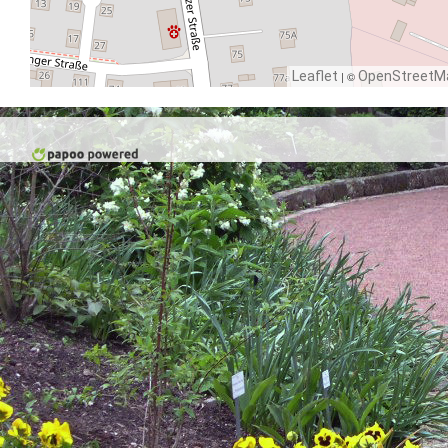
Leaflet
| ©
OpenStreetM