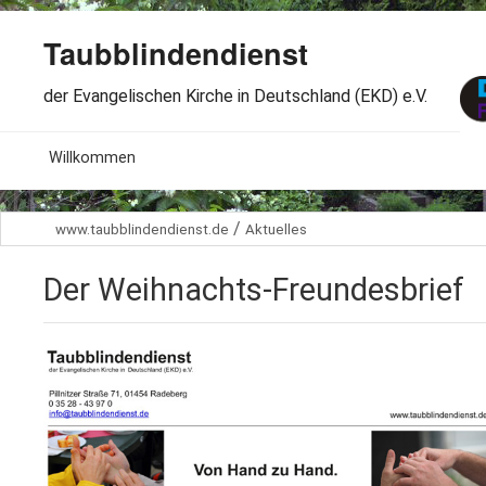
Taubblindendienst
der Evangelischen Kirche in Deutschland (EKD) e.V.
MENU
Willkommen
B
Aktuelles
/
www.taubblindendienst.de
Aktuelles
S
B
Wir über uns
T
Der Weihnachts-Freundesbrief
L
B
Arbeitsbereiche
Ö
S
B
S
Spenden
G
B
F
B
Dabeisein
V
A
B
F
B
B
Kontakt