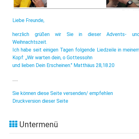
L
S
P
M
E
B
B
Liebe Freunde,
S
B
E
herzlich grüßen wir Sie in dieser Advents- un
M
Weihnachtszeit.
P
Ich habe seit einigen Tagen folgende Liedzeile in meine
A
f
Kopf: „Wir warten dein, o Gottessohn
L
und lieben Dein Erscheinen." Matthäus 28,18.20
S
......
D
Sie können diese Seite versenden/ empfehlen
Druckversion dieser Seite
Untermenü