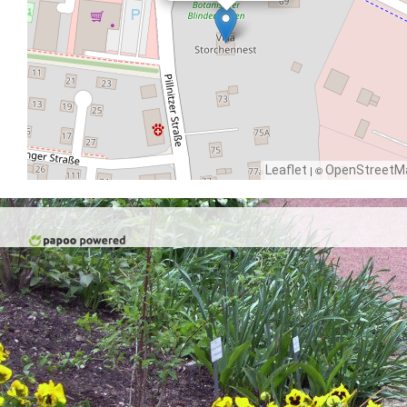
Leaflet
| ©
OpenStreetM