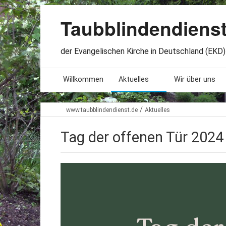
Taubblindendiens
der Evangelischen Kirche in Deutschland (EKD) 
Willkommen
Aktuelles
Wir über uns
Seminare. Termine
Leitlinien
/
www.taubblindendienst.de
Aktuelles
Öffnungszeiten
Satzung
Tag der offenen Tür 2024
Stellenangebote
Geschichte
Freundesbriefe
Veröffentlichu
Beteiligung
Lageplan
Presseberichte
Erinnerungen