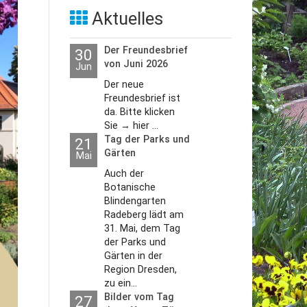
Aktuelles
Der Freundesbrief
30
von Juni 2026
Jun
Der neue
Freundesbrief ist
da. Bitte klicken
Sie → hier ...
Tag der Parks und
21
Gärten
Mai
Auch der
Botanische
Blindengarten
Radeberg lädt am
31. Mai, dem Tag
der Parks und
Gärten in der
Region Dresden,
zu ein...
Bilder vom Tag
27