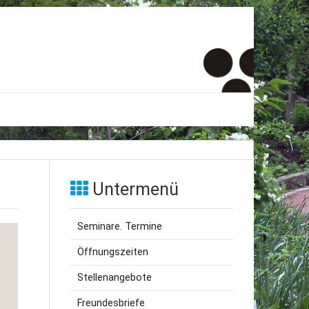
er
onto
Untermenü
um
Seminare. Termine
inde Menschen
Öffnungszeiten
Stellenangebote
Freundesbriefe