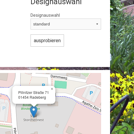
Designauswahl
Designauswahl
×
Pillnitzer Straße 71
01454 Radeberg