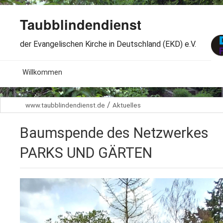
Taubblindendienst
der Evangelischen Kirche in Deutschland (EKD) e.V.
MENU
Willkommen
B
Aktuelles
/
www.taubblindendienst.de
Aktuelles
S
B
Wir über uns
T
Baumspende des Netzwerkes
L
B
Arbeitsbereiche
Ö
PARKS UND GÄRTEN
S
B
S
Spenden
G
B
F
B
Dabeisein
V
A
B
F
B
B
Kontakt