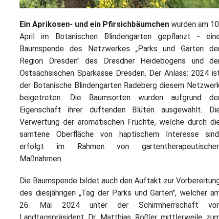
Ein Aprikosen- und ein Pfirsichbäumchen
wurden am 10
April im Botanischen Blindengarten gepflanzt - ein
Baumspende des Netzwerkes „Parks und Gärten de
Region Dresden" des Dresdner Heidebogens und de
Ostsächsischen Sparkasse Dresden. Der Anlass: 2024 is
der Botanische Blindengarten Radeberg diesem Netzwer
beigetreten. Die Baumsorten wurden aufgrund de
Eigenschaft ihrer duftenden Blüten ausgewählt. Di
Verwertung der aromatischen Früchte, welche durch di
samtene Oberfläche von haptischem Interesse sind
erfolgt im Rahmen von gartentherapeutische
Maßnahmen.
Die Baumspende bildet auch den Auftakt zur Vorbereitun
des diesjährigen „Tag der Parks und Gärten", welcher a
26. Mai 2024 unter der Schirmherrschaft vo
Landtagspräsident Dr. Matthias Rößler mittlerweile zu