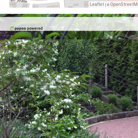
Leaflet
| ©
OpenStreetM