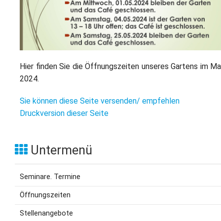
L
S
P
M
E
B
B
S
B
E
M
Hier finden Sie die Öffnungszeiten unseres Gartens im Ma
P
2024.
A
f
L
Sie können diese Seite versenden/ empfehlen
Druckversion dieser Seite
S
D
Untermenü
Seminare. Termine
Öffnungszeiten
Stellenangebote