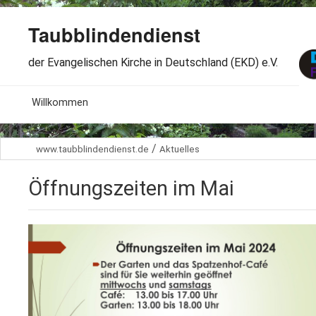
Taubblindendienst
der Evangelischen Kirche in Deutschland (EKD) e.V.
MENU
Willkommen
B
Aktuelles
/
www.taubblindendienst.de
Aktuelles
S
B
Wir über uns
T
Öffnungszeiten im Mai
L
B
Arbeitsbereiche
Ö
S
B
S
Spenden
G
B
F
B
Dabeisein
V
A
B
F
B
B
Kontakt