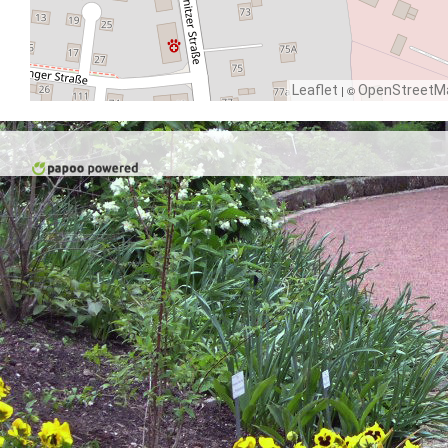
Leaflet
| ©
OpenStreetM