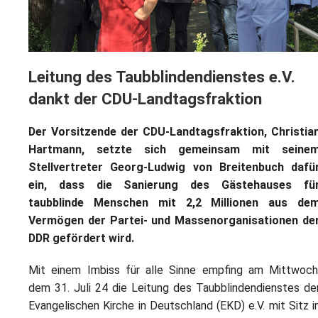
L
S
P
M
E
B
B
S
B
E
Leitung des Taubblindendienstes e.V.
M
dankt der CDU-Landtagsfraktion
P
A
f
Der Vorsitzende der CDU-Landtagsfraktion, Christia
L
Hartmann, setzte sich gemeinsam mit seine
Stellvertreter Georg-Ludwig von Breitenbuch dafü
S
ein, dass die Sanierung des Gästehauses fü
taubblinde Menschen mit 2,2 Millionen aus de
D
Vermögen der Partei- und Massenorganisationen de
DDR gefördert wird.
Mit einem Imbiss für alle Sinne empfing am Mittwoch
dem 31. Juli 24 die Leitung des Taubblindendienstes de
Evangelischen Kirche in Deutschland (EKD) e.V. mit Sitz i