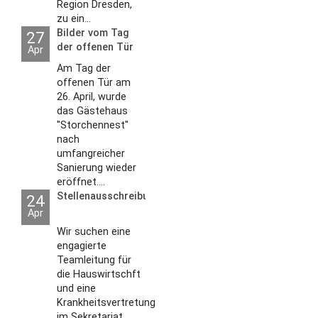
Region Dresden,
zu ein...
Bilder vom Tag
27
der offenen Tür
Apr
2026
Am Tag der
offenen Tür am
26. April, wurde
das Gästehaus
"Storchennest"
nach
umfangreicher
Sanierung wieder
eröffnet....
Stellenausschreibungen
24
Apr
Wir suchen eine
engagierte
Teamleitung für
die Hauswirtschft
und eine
Krankheitsvertretung
im Sekretariat....