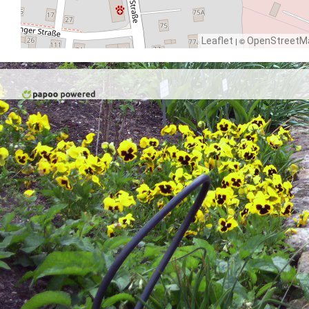
Leaflet
| ©
OpenStreetM