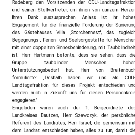
Radeberg den Vorsitzenden der CDU-Landtagsfraktio
und seinen Stellvertreter, um ihnen von ganzem Herze
ihren Dank auszusprechen. Anlass ist ihr hohe
Engagement für die finanzielle Förderung der Sanierun
des Gästehauses Villa ‚Storchennest', das zugleic
Begegnungs-, Ferien- und Seelsorgestätte für Mensche
mit einer doppelten Sinnesbehinderung, mit Taubblindhei
ist. Herr Hartmann betonte, dass sie sehen, dass di
Gruppe taubblinder Menschen hohe
Unterstützungsbedarf hat. Herr von Breitenbuc
formulierte: „Deshalb haben wir uns als CDU
Landtagsfraktion für dieses Projekt entschieden un
werden auch in Zukunft uns für diesen Personenkrei
engagieren."
Eingeladen waren auch der 1. Beigeordnete de
Landkreises Bautzen, Herr Szewczyk, der persönlich
Referent des Landrates, Herr Israel, die gemeinsam mi
dem Landrat entschieden haben, alles zu tun, damit di