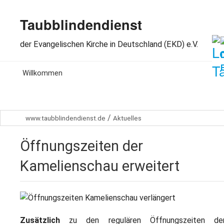
Taubblindendienst
der Evangelischen Kirche in Deutschland (EKD) e.V.
MENU
Willkommen
Aktuelles
/
www.taubblindendienst.de
Aktuelles
Wir über uns
Öffnungszeiten der
Arbeitsbereiche
Kamelienschau erweitert
Spenden
Dabeisein
Zusätzlich
zu den regulären Öffnungszeiten de
Kontakt