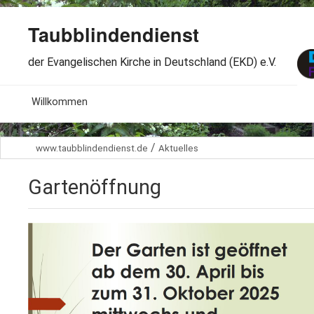
Taubblindendienst
der Evangelischen Kirche in Deutschland (EKD) e.V.
MENU
Willkommen
B
Aktuelles
/
www.taubblindendienst.de
Aktuelles
S
B
Wir über uns
T
Gartenöffnung
L
B
Arbeitsbereiche
Ö
S
B
S
Spenden
G
B
F
B
Dabeisein
V
A
B
F
B
B
Kontakt