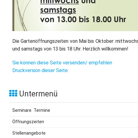
L
S
P
M
E
B
B
S
B
E
M
Die Gartenöffnungszeiten von Mai bis Oktober: mittwoch
P
und samstags von 13 bis 18 Uhr. Herzlich willkommen!
A
f
L
Sie können diese Seite versenden/ empfehlen
Druckversion dieser Seite
S
D
Untermenü
Seminare. Termine
Öffnungszeiten
Stellenangebote