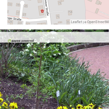
Leaflet
| ©
OpenStreetM