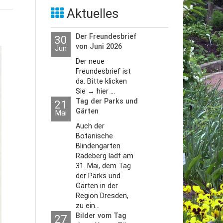
Aktuelles
Der Freundesbrief
30
von Juni 2026
Jun
Der neue
Freundesbrief ist
da. Bitte klicken
Sie → hier ...
Tag der Parks und
21
Gärten
Mai
Auch der
Botanische
Blindengarten
Radeberg lädt am
31. Mai, dem Tag
der Parks und
Gärten in der
Region Dresden,
zu ein...
Bilder vom Tag
27