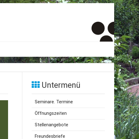
er
onto
Untermenü
um
Seminare. Termine
inde Menschen
Öffnungszeiten
Stellenangebote
Freundesbriefe