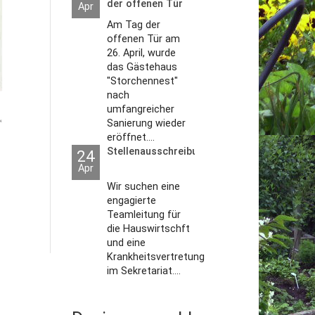
der offenen Tür
Apr
2026
Am Tag der
offenen Tür am
26. April, wurde
das Gästehaus
"Storchennest"
nach
umfangreicher
Sanierung wieder
eröffnet....
Stellenausschreibungen
24
Apr
Wir suchen eine
engagierte
Teamleitung für
die Hauswirtschft
und eine
Krankheitsvertretung
im Sekretariat....