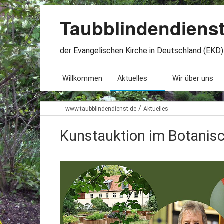
Taubblindendiens
der Evangelischen Kirche in Deutschland (EKD) 
Willkommen
Aktuelles
Wir über uns
Seminare. Termine
Leitlinien
/
www.taubblindendienst.de
Aktuelles
Öffnungszeiten
Satzung
Kunstauktion im Botanis
Stellenangebote
Geschichte
Freundesbriefe
Veröffentlichu
Beteiligung
Lageplan
Presseberichte
Erinnerungen