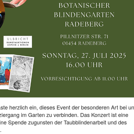
Dufthaus
Datensch
Gärtnerei
Feste und Veranstaltungen
Seminare, Termine
Ehrungen und Mitgliedschaften
Veröffentlchungen
Basarverkauf
te herzlich ein, dieses Event der besonderen Art bei u
aziergang im Garten zu verbinden. Das Konzert ist eine
Öffnungszeiten
 eine Spende zugunsten der Taubblindenarbeit und des
.
Kontakt