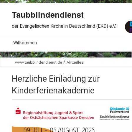
Taubblindendienst
der Evangelischen Kirche in Deutschland (EKD) e.V.
MENU
Willkommen
B
Aktuelles
/
www.taubblindendienst.de
Aktuelles
S
B
Wir über uns
T
Herzliche Einladung zur
L
B
Arbeitsbereiche
Ö
Kinderferienakademie
S
B
S
Spenden
G
B
F
B
Dabeisein
V
A
B
F
B
B
Kontakt