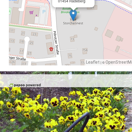
01454 Radeberg
Leaflet
| ©
OpenStreetM