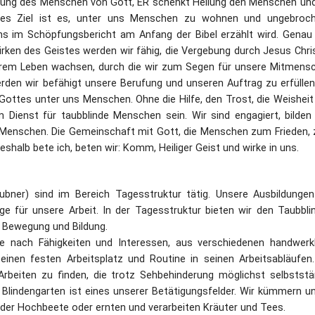
nnung des Menschen von Gott, ER schenkt Heilung den Menschen und
ttes Ziel ist es, unter uns Menschen zu wohnen und ungebroc
s im Schöpfungsbericht am Anfang der Bibel erzählt wird. Genau
Wirken des Geistes werden wir fähig, die Vergebung durch Jesus Chri
erem Leben wachsen, durch die wir zum Segen für unsere Mitmens
rden wir befähigt unsere Berufung und unseren Auftrag zu erfüllen
ottes unter uns Menschen. Ohne die Hilfe, den Trost, die Weisheit
m Dienst für taubblinde Menschen sein. Wir sind engagiert, bilden
n Menschen. Die Gemeinschaft mit Gott, die Menschen zum Frieden,
shalb bete ich, beten wir: Komm, Heiliger Geist und wirke in uns.
ubner) sind im Bereich Tagesstruktur tätig. Unsere Ausbildungen
ge für unsere Arbeit. In der Tagesstruktur bieten wir den Taubbli
 Bewegung und Bildung.
je nach Fähigkeiten und Interessen, aus verschiedenen handwerkl
einen festen Arbeitsplatz und Routine in seinen Arbeitsabläufen.
rbeiten zu finden, die trotz Sehbehinderung möglichst selbststä
lindengarten ist eines unserer Betätigungsfelder. Wir kümmern un
der Hochbeete oder ernten und verarbeiten Kräuter und Tees.