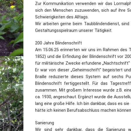
Zur Kommunikation verwenden wir das Lormalphab
sich den Menschen zuzuwenden, sich auf ihre So
Schwierigkeiten des Alltags.
Wir arbeiten gerne beim Taubblindendienst, sin
Gestaltungsspielraum unserer Tätigkeit.
200 Jahre Blindenschrift
Am 15.06.25 erinnerten wir uns im Rahmen des T
1852) und die Erfindung der Blindenschrift vor 200
für militärische Zwecke erfundene „Nachtschrift" 
Er war von dieser „Geheimschrift" begeistert und
Braille reduzierte dieses System auf sechs Pun
Blindenschrift fertiggestellt. Für das Tagestre
zusammen. Mit großem Interesse wurde z.B. eine
ca. 1930, angeschaut. Ergänzt wurde die Ausstellu
lang eine große Hilfe. Ich bin dankbar, dass es sie
hätte ich keinen Berufsabschluss machen können
Sanierung
Wir sind sehr dankbar, dass die Sanierung 