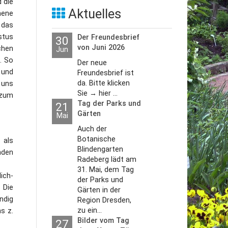
 die
Aktuelles
hene
 das
stus
Der Freundesbrief
30
von Juni 2026
chen
Jun
. So
Der neue
 und
Freundesbrief ist
da. Bitte klicken
 uns
Sie → hier ...
 zum
Tag der Parks und
21
Gärten
Mai
Auch der
Botanische
 als
Blindengarten
nden
Radeberg lädt am
31. Mai, dem Tag
ich-
der Parks und
 Die
Gärten in der
ndig
Region Dresden,
zu ein...
s z.
Bilder vom Tag
27