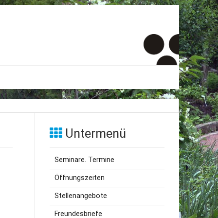
er
onto
Untermenü
um
Seminare. Termine
inde Menschen
Öffnungszeiten
Stellenangebote
Freundesbriefe