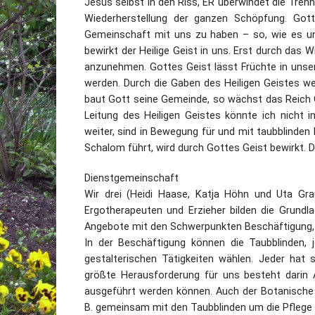
Jesus selbst in den Riss, ER überwindet die Tre
Wiederherstellung der ganzen Schöpfung. Go
Gemeinschaft mit uns zu haben – so, wie es un
bewirkt der Heilige Geist in uns. Erst durch das 
anzunehmen. Gottes Geist lässt Früchte in uns
werden. Durch die Gaben des Heiligen Geistes we
baut Gott seine Gemeinde, so wächst das Reich G
Leitung des Heiligen Geistes könnte ich nicht i
weiter, sind in Bewegung für und mit taubblinde
Schalom führt, wird durch Gottes Geist bewirkt. De
Dienstgemeinschaft
Wir drei (Heidi Haase, Katja Höhn und Uta Gra
Ergotherapeuten und Erzieher bilden die Grundla
Angebote mit den Schwerpunkten Beschäftigung,
In der Beschäftigung können die Taubblinden, 
gestalterischen Tätigkeiten wählen. Jeder hat s
größte Herausforderung für uns besteht darin A
ausgeführt werden können. Auch der Botanische B
B. gemeinsam mit den Taubblinden um die Pflege 