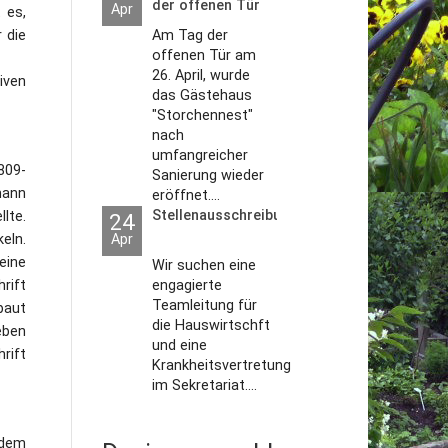
der offenen Tür
Apr
 es,
2026
Am Tag der
 die
offenen Tür am
26. April, wurde
iven
das Gästehaus
"Storchennest"
nach
umfangreicher
809-
Sanierung wieder
mann
eröffnet....
Stellenausschreibungen
lte.
24
Apr
eln.
eine
Wir suchen eine
engagierte
rift
Teamleitung für
baut
die Hauswirtschft
eben
und eine
hrift
Krankheitsvertretung
im Sekretariat....
 dem