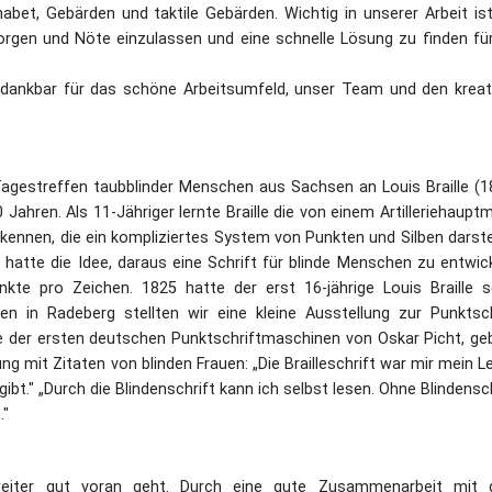
et, Gebärden und taktile Gebärden. Wichtig in unserer Arbeit ist
rgen und Nöte einzulassen und eine schnelle Lösung zu finden für
d dankbar für das schöne Arbeitsumfeld, unser Team und den kreat
agestreffen taubblinder Menschen aus Sachsen an Louis Braille (1
 Jahren. Als 11-Jähriger lernte Braille die von einem Artilleriehaupt
kennen, die ein kompliziertes System von Punkten und Silben darstel
 hatte die Idee, daraus eine Schrift für blinde Menschen zu entwick
kte pro Zeichen. 1825 hatte der erst 16-jährige Louis Braille s
ffen in Radeberg stellten wir eine kleine Ausstellung zur Punktsch
 der ersten deutschen Punktschriftmaschinen von Oskar Picht, ge
ng mit Zitaten von blinden Frauen: „Die Brailleschrift war mir mein L
 gibt." „Durch die Blindenschrift kann ich selbst lesen. Ohne Blindensc
."
weiter gut voran geht. Durch eine gute Zusammenarbeit mit