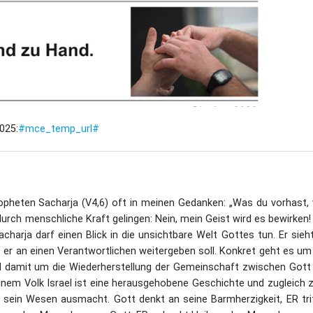
Dufthaus
Datensch
Gärtnerei
Feste und Veranstaltungen
025:
#mce_temp_url#
Seminare, Termine
Ehrungen und Mitgliedschaften
Veröffentlchungen
opheten Sacharja (V4,6) oft in meinen Gedanken: „Was du vorhast, 
durch menschliche Kraft gelingen: Nein, mein Geist wird es bewirken!
Basarverkauf
acharja darf einen Blick in die unsichtbare Welt Gottes tun. Er sieht
e er an einen Verantwortlichen weitergeben soll. Konkret geht es um
Öffnungszeiten
d damit um die Wiederherstellung der Gemeinschaft zwischen Gott
inem Volk Israel ist eine herausgehobene Geschichte und zugleich z
sein Wesen ausmacht. Gott denkt an seine Barmherzigkeit, ER trit
Kontakt