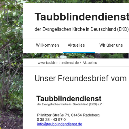
Taubblindendiens
der Evangelischen Kirche in Deutschland (EKD) 
Willkommen
Aktuelles
Wir über uns
Seminare. Termine
Leitlinien
/
www.taubblindendienst.de
Aktuelles
Öffnungszeiten
Satzung
Unser Freundesbrief vom
Stellenangebote
Geschichte
Freundesbriefe
Veröffentlichu
Beteiligung
Lageplan
Presseberichte
Erinnerungen