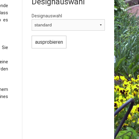
Designauswahl
ende
dass
Designauswahl
b es
 Sie
eine
rden
inem
ines