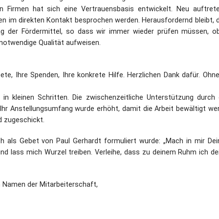
Firmen hat sich eine Vertrauensbasis entwickelt. Neu auftret
nen im direkten Kontakt besprochen werden. Herausfordernd bleibt, 
ag der Fördermittel, so dass wir immer wieder prüfen müssen, o
 notwendige Qualität aufweisen.
te, Ihre Spenden, Ihre konkrete Hilfe. Herzlichen Dank dafür. Ohne
in kleinen Schritten. Die zwischenzeitliche Unterstützung durch 
 Ihr Anstellungsumfang wurde erhöht, damit die Arbeit bewältigt we
d zugeschickt.
ich als Gebet von Paul Gerhardt formuliert wurde: „Mach in mir De
und lass mich Wurzel treiben. Verleihe, dass zu deinem Ruhm ich de
 Namen der Mitarbeiterschaft,