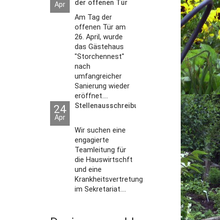
der offenen Tür
Apr
2026
Am Tag der
offenen Tür am
26. April, wurde
das Gästehaus
"Storchennest"
nach
umfangreicher
Sanierung wieder
eröffnet....
Stellenausschreibungen
24
Apr
Wir suchen eine
engagierte
Teamleitung für
die Hauswirtschft
und eine
Krankheitsvertretung
im Sekretariat....