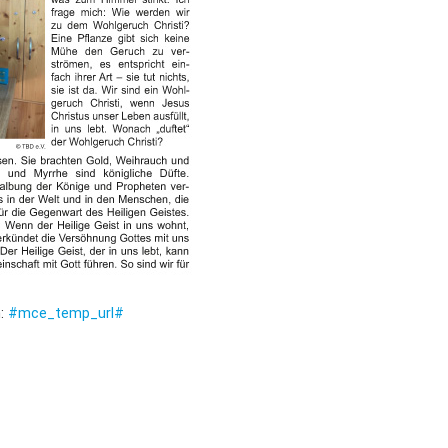
Dufthaus
Datensch
Gärtnerei
Feste und Veranstaltungen
Seminare, Termine
Ehrungen und Mitgliedschaften
Veröffentlchungen
n:
#mce_temp_url#
Basarverkauf
Öffnungszeiten
Kontakt