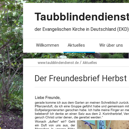
Taubblindendiens
der Evangelischen Kirche in Deutschland (EKD) 
Willkommen
Aktuelles
Wir über uns
Seminare. Termine
Leitlinien
/
www.taubblindendienst.de
Aktuelles
Öffnungszeiten
Satzung
Der Freundesbrief Herbst
Stellenangebote
Geschichte
Freundesbriefe
Veröffentlichu
Beteiligung
Lageplan
Presseberichte
Erinnerungen