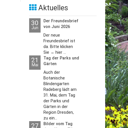
Aktuelles
Der Freundesbrief
30
von Juni 2026
Jun
Der neue
Freundesbrief ist
da. Bitte klicken
Sie → hier ...
Tag der Parks und
21
Gärten
Mai
Auch der
Botanische
Blindengarten
Radeberg lädt am
31. Mai, dem Tag
der Parks und
Gärten in der
Region Dresden,
zu ein...
Bilder vom Tag
27