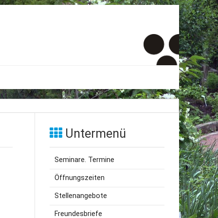
er
onto
Untermenü
um
Seminare. Termine
inde Menschen
Öffnungszeiten
Stellenangebote
Freundesbriefe