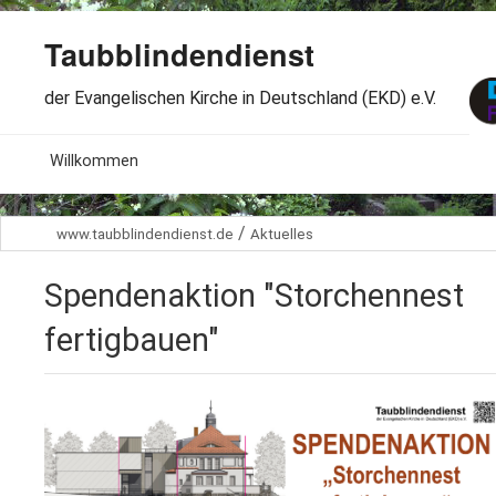
Taubblindendienst
der Evangelischen Kirche in Deutschland (EKD) e.V.
MENU
Willkommen
B
Aktuelles
/
www.taubblindendienst.de
Aktuelles
S
B
Wir über uns
T
Spendenaktion "Storchennest
L
B
Arbeitsbereiche
Ö
fertigbauen"
S
B
S
Spenden
G
B
F
B
Dabeisein
V
A
B
F
B
B
Kontakt