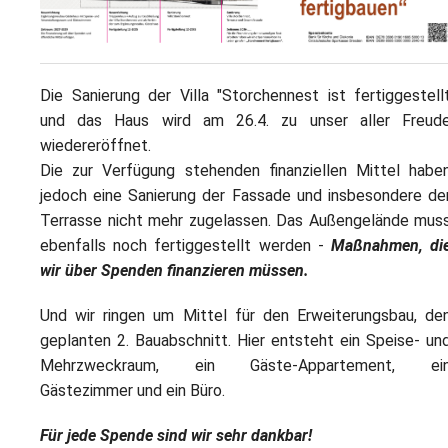
L
S
P
M
E
B
B
S
B
E
Die Sanierung der Villa "Storchennest ist fertiggestell
M
und das Haus wird am 26.4. zu unser aller Freud
wiedereröffnet.
P
A
Die zur Verfügung stehenden finanziellen Mittel habe
f
jedoch eine Sanierung der Fassade und insbesondere de
L
Terrasse nicht mehr zugelassen. Das Außengelände mus
ebenfalls noch fertiggestellt werden -
Maßnahmen, di
S
wir über Spenden finanzieren müssen.
D
Und wir ringen um Mittel für den Erweiterungsbau, de
geplanten 2. Bauabschnitt. Hier entsteht ein Speise- un
Mehrzweckraum, ein Gäste-Appartement, ei
Gästezimmer und ein Büro.
Für jede Spende sind wir sehr dankbar!