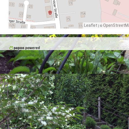
Leaflet
| ©
OpenStreetM