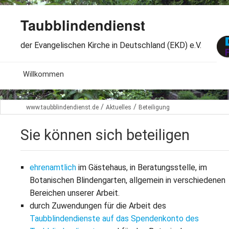
Taubblindendienst
der Evangelischen Kirche in Deutschland (EKD) e.V.
MENU
Willkommen
B
Aktuelles
/
/
www.taubblindendienst.de
Aktuelles
Beteiligung
S
B
Wir über uns
T
Sie können sich beteiligen
L
B
Arbeitsbereiche
Ö
S
ehrenamtlich
im Gästehaus, in Beratungsstelle, im
B
S
Spenden
Botanischen Blindengarten, allgemein in verschiedenen
G
B
Bereichen unserer Arbeit.
F
B
Dabeisein
durch Zuwendungen für die Arbeit des
V
A
B
Taubblindendienste auf das Spendenkonto des
F
B
B
Kontakt