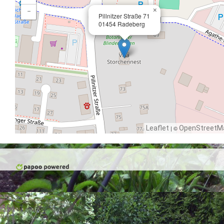
×
−
Pillnitzer Straße 71
01454 Radeberg
Leaflet
| ©
OpenStreetM