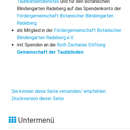
L
Taubblindendienstes
und für den Botanischen
S
P
Blindengarten Radeberg auf das Spendenkonto der
M
E
B
Fördergemeinschaft Botanischer Blindengarten
B
S
Radeberg.
B
E
als Mitglied in der
Fördergemeinschaft Botanischer
M
Blindengarten Radeberg e.V..
mit Spenden an die
Ruth Zacharias Stiftung
P
A
Gemeinschaft der Taubblinden
.
f
L
S
D
Sie können diese Seite versenden/ empfehlen
Druckversion dieser Seite
Untermenü